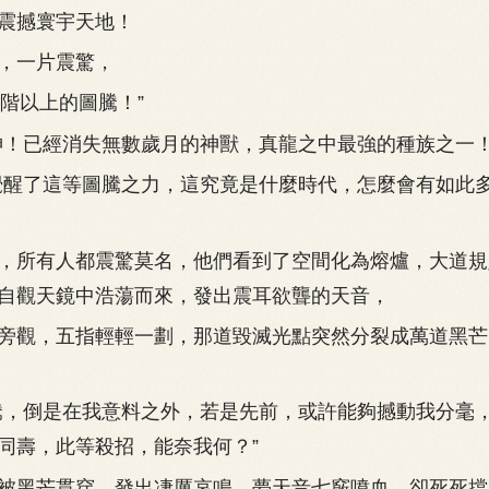
震撼寰宇天地！
一片震驚，
地階以上的圖騰！”
已經消失無數歲月的神獸，真龍之中最強的種族之一！
醒了這等圖騰之力，這究竟是什麼時代，怎麼會有如此
所有人都震驚莫名，他們看到了空間化為熔爐，大道規
自觀天鏡中浩蕩而來，發出震耳欲聾的天音，
觀，五指輕輕一劃，那道毀滅光點突然分裂成萬道黑芒
，倒是在我意料之外，若是先前，或許能夠撼動我分毫
同壽，此等殺招，能奈我何？”
黑芒貫穿，發出凄厲哀鳴，夢天音七竅噴血，卻死死擋