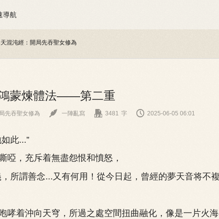
速導航
吞天混沌經：開局先吞聖女修為
章 鴻蒙煉體法——第二重



局先吞聖女修為
一陣亂寫
3481
字
2025-06-05 06:01
...”
啞，充斥着無盡怨恨和憤怒，
所謂善念...又有何用！從今日起，曾經的夢天音将不複
哮着沖向天穹，所過之處空間扭曲融化，像是一片火海