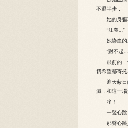
不退半步，
她的身軀不
“江塵...”
她染血的唇
“對不起...我
眼前的一切
切希望都寄托
遮天蔽日的
滅，和這一場大
咚！
一聲心跳，
那聲心跳如