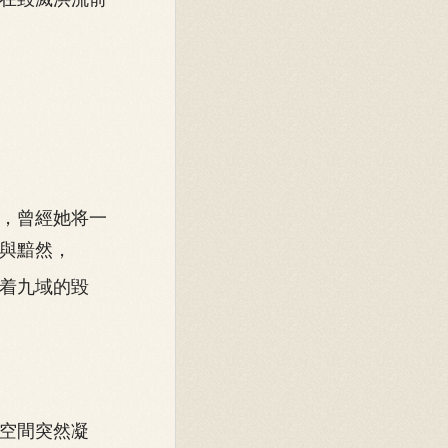
，曾經她将一
與黯然，
着九域的毀
空間突然凝