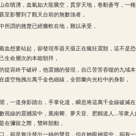
在噴湧，血氣如大龍騰空，貫穿天地，卷動蒼穹，一種
甚至影響到了觀天台前的無數強者，
所謂的翹楚已經癱軟在地，難以承受，
血想要站起，卻發現帝器天亟正在瘋狂震顫，這不是恐
己生命層次的本能朝拜，
從容終于破碎，他震撼的發現，自己苦苦吞噬的九域本
在虛空拖拽出萬千金色細線，全部彙向光柱中的身影，
，一道身影踏出，手掌化道，瞬息将這萬千金線破滅在
線的震撼當中，凰南卿、夢天音、肥鶴道人...等衆人
是在彌留之際，雙眸顫動，
，卻是無法發出一絲的聲音，但在她眼神當中，卻有一