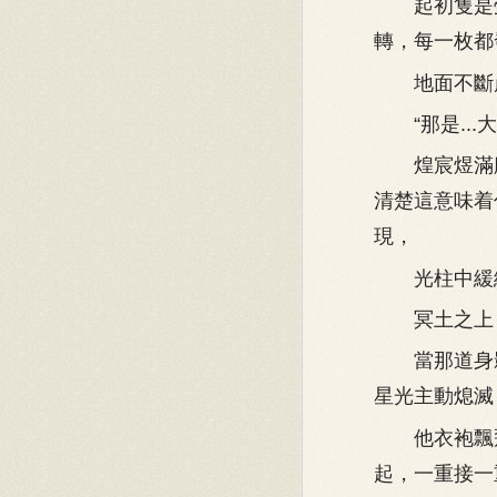
起初隻是螢
轉，每一枚都
地面不斷崩
“那是...大
煌宸煜滿臉
清楚這意味着
現，
光柱中緩緩
冥土之上，
當那道身影
星光主動熄滅
他衣袍飄飛
起，一重接一