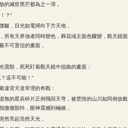
放的滅世黑芒都為之一滞，
！？”
皺，目光如電掃向下方天地，
所有天界強者同時變色，葬花域主面色驟變，觀天鏡面
最不可置信的畫面，
震顫，死死盯着觀天鏡中扭曲的畫面：
？這不可能！”
違背天道常理的奇觀：
無的星辰碎片正倒飛回天穹，被焚毀的山川如同倒放般
指微微顫抖，眼神震撼到極緻，
然亮起浩然天光，