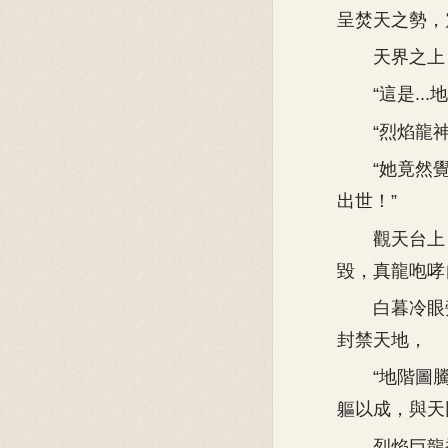
呈焚天之勢，
天界之上，
“這是...
“烈焰龍神！
“她竟然覺
出世！”
觀天台上，
毀，真龍咆哮
白暮冷眼旁
封禁天地，
“地階圖騰
軀以成，與天
烈焰巨龍被