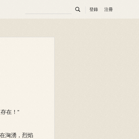

登錄
注冊
存在！”
在洶湧，烈焰