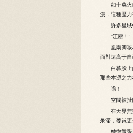
如十萬火山
漫，這種壓力
許多星域中
“江塵！”
凰南卿咳着
面對遠高于自
白暮臉上的
那些本源之力
嗡！
空間被扯開
在天界無數視
呆滞，姜岚更
她微微張口