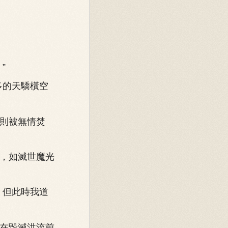
”
多的天驕橫空
則被無情焚
，如滅世魔光
，但此時我道
在毀滅洪流前