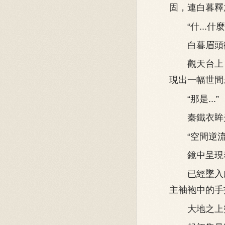
固，連白暮釋
“什...什麼
白暮眉頭微
觀天台上，
現出一幅世間
“那是...”
秦鐵衣眸光
“空間逆流
鏡中呈現着
已經墜入虛
主袖袍中的手
大地之上突