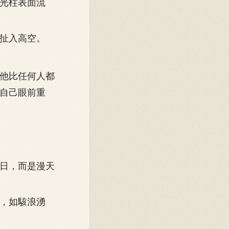
光柱表面流
扯入高空。
他比任何人都
自己眼前重
日，而是漫天
，如駭浪湧