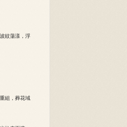
波紋蕩漾，浮
重組，葬花域