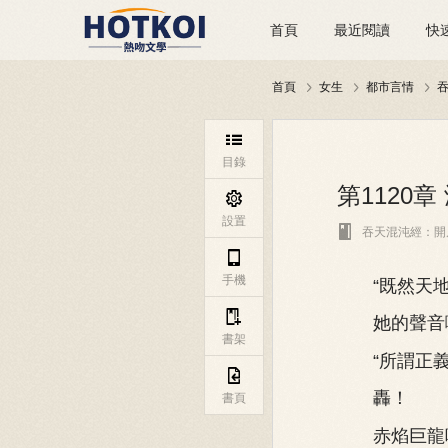
首頁
最近閱讀
快
首頁
女生
都市言情




目錄
第1120

設置

吞天混沌經：開

手機
“既然天地如此

她的聲音嘶
書架
“所謂正義，

轟！
書頁
赤焰巨龍咆