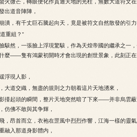
火微芒，轉眼便化作貫通天地的光柱，無數大道符文在
發出道音陣陣，
潰，有千丈巨石騰起向天，竟是被符文自然散發的引力
道重組？”
駭然，一張臉上浮現驚駭，作為天煌帝國的繼承之一，
什麼——隻有鴻蒙初開時才會出現的創世景象，此刻正在
浮現人影，
大道交織，無盡的規則之力朝着這片天地湧來，
擡起頭的瞬間，整片天地突然暗了下來——并非烏雲蔽
，仿佛不敢與其争輝，
，昂首而立，衣袍在罡風中烈烈作響，江海一樣的靈氣
重融入那道身影體内，