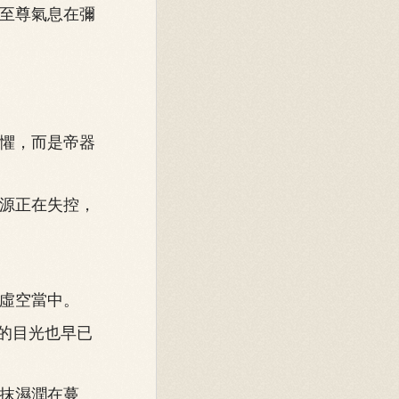
至尊氣息在彌
懼，而是帝器
源正在失控，
虛空當中。
的目光也早已
抹濕潤在蔓