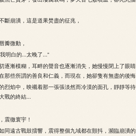
斷崩潰，這是道果焚盡的征兆，
瓣微動，
明白的...太晚了...”
逐漸模糊，耳畔的聲音也逐漸消失，她慢慢閉上了眼睛
在那些所謂的善良和仁義，而現在，她卻隻有無盡的後悔
烈焰中，映襯着那一張張淡然而冷漠的面孔，靜靜等待
戰的終結...
震徹寰宇！
同遠古戰鼓擂響，震得整個九域都在顫抖，瀕臨崩潰的