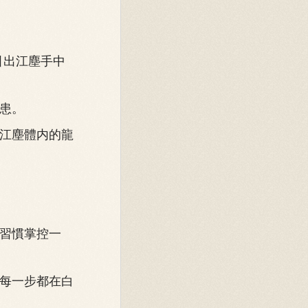
引出江塵手中
患。
江塵體内的龍
習慣掌控一
每一步都在白