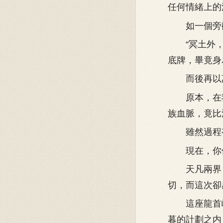
任何情緒上的
如一個旁觀
“冥土外，
底牌，畢竟身
而後再以萬
原本，在我
族血脈，竟比
雖然過程有
現在，你們
天凡兩界，
切，而這次卻
這座龍首峰
暮的計劃之内