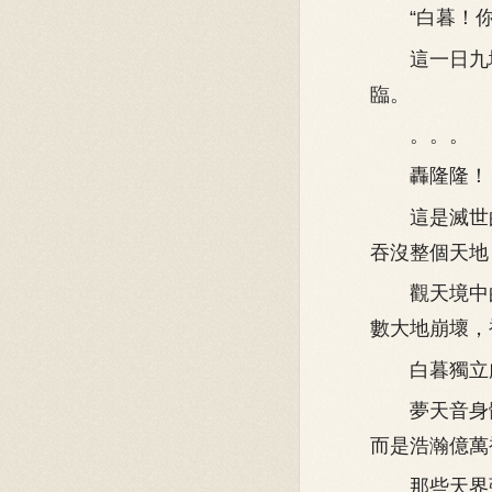
“白暮！你
這一日九域
臨。
。。。
轟隆隆！
這是滅世的
吞沒整個天地
觀天境中的
數大地崩壞，
白暮獨立虛
夢天音身體
而是浩瀚億萬
那些天界強