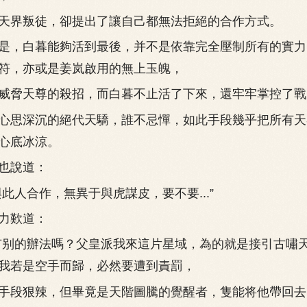
界叛徒，卻提出了讓自己都無法拒絕的合作方式。
，白暮能夠活到最後，并不是依靠完全壓制所有的實力
符，亦或是姜岚啟用的無上玉魄，
脅天尊的殺招，而白暮不止活了下來，還牢牢掌控了戰
思深沉的絕代天驕，誰不忌憚，如此手段幾乎把所有天
心底冰涼。
也說道：
人合作，無異于與虎謀皮，要不要...”
力歎道：
别的辦法嗎？父皇派我來這片星域，為的就是接引古嘯
我若是空手而歸，必然要遭到責罰，
段狠辣，但畢竟是天階圖騰的覺醒者，隻能将他帶回去