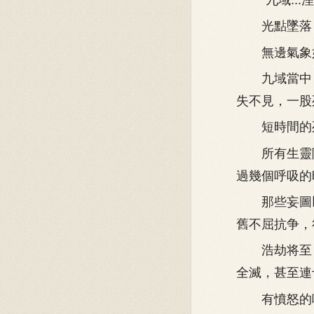
光點墜落，
無邊氣象如
九域當中，
失不見，一股
短時間的死
所有生靈陷
過幾個呼吸的
那些妄圖以
舊不屈抗争，
浩劫将至，
全滅，甚至連
有憤怒的咆