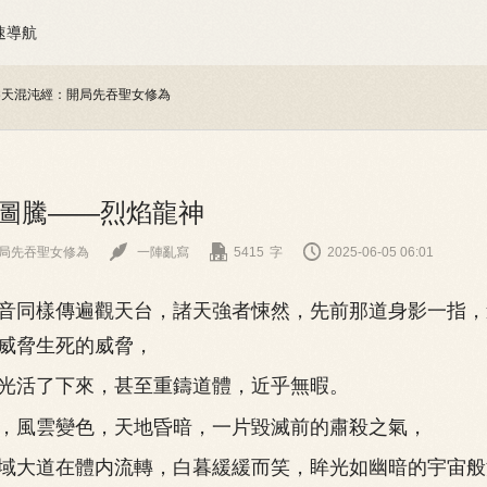
速導航
吞天混沌經：開局先吞聖女修為
章 圖騰——烈焰龍神



局先吞聖女修為
一陣亂寫
5415
字
2025-06-05 06:01
同樣傳遍觀天台，諸天強者悚然，先前那道身影一指，
威脅生死的威脅，
活了下來，甚至重鑄道體，近乎無暇。
風雲變色，天地昏暗，一片毀滅前的肅殺之氣，
大道在體内流轉，白暮緩緩而笑，眸光如幽暗的宇宙般