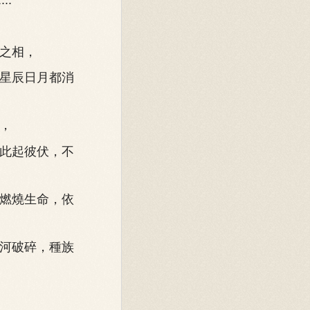
之相，
星辰日月都消
，
此起彼伏，不
燃燒生命，依
河破碎，種族