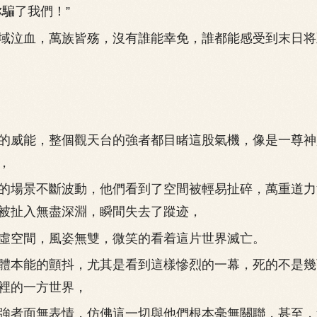
騙了我們！”
泣血，萬族皆殇，沒有誰能幸免，誰都能感受到末日将
威能，整個觀天台的強者都目睹這股氣機，像是一尊神
，
場景不斷波動，他們看到了空間被輕易扯碎，萬重道力
被扯入無盡深淵，瞬間失去了蹤迹，
空間，風姿無雙，微笑的看着這片世界滅亡。
本能的顫抖，尤其是看到這樣慘烈的一幕，死的不是幾
裡的一方世界，
者面無表情，仿佛這一切與他們根本毫無關聯，甚至，