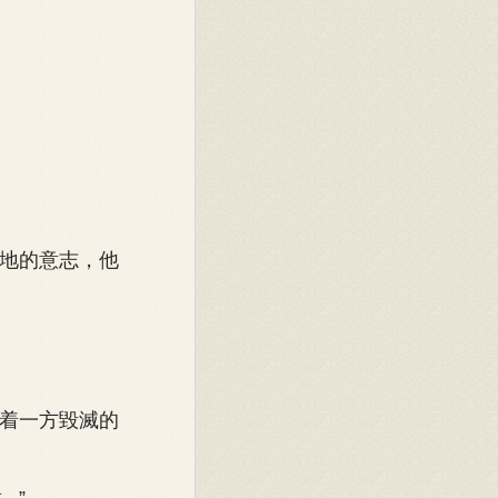
地的意志，他
着一方毀滅的
.”