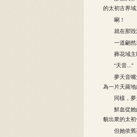
的太初古界域
唰！
就在那毀滅
一道翩然若
葬花域主眸
“天音...”
夢天音嘴角
為一片天羅地
同樣，夢天
鮮血從她的
貌出衆的太初
但她依舊死