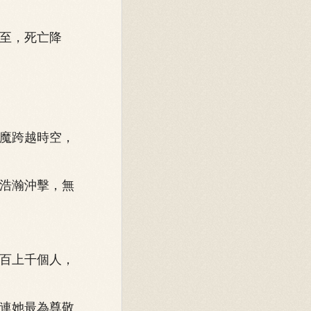
至，死亡降
魔跨越時空，
浩瀚沖擊，無
百上千個人，
連她最為尊敬