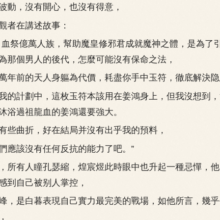
波動，沒有開心，也沒有得意，
者在講述故事：
血祭億萬人族，幫助魔皇修邪君成就魔神之體，是為了
為那個男人的後代，怎麼可能沒有保命之法，
年前的天人身軀為代價，耗盡你手中玉符，徹底解決隐
的計劃中，這枚玉符本該用在姜鴻身上，但我沒想到，
沐浴過祖龍血的姜鴻還要強大。
些曲折，好在結局并沒有出乎我的預料，
應該沒有任何反抗的能力了吧。”
所有人瞳孔瑟縮，煌宸煜此時眼中也升起一種忌憚，他
感到自己被别人掌控，
，是白暮表現自己實力最完美的戰場，如他所言，幾乎
，