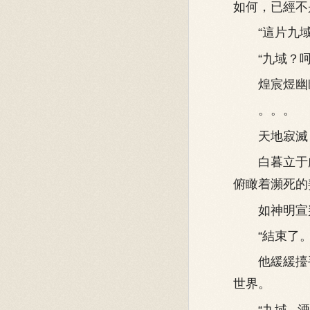
如何，已經不
“這片九域
“九域？呵..
煌宸煜幽幽說
。。。
天地寂滅，
白暮立于虛
俯瞰着瀕死的
如神明宣判
“結束了。
他緩緩擡手
世界。
“九域...