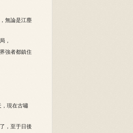
，無論是江塵
局，
界強者都鎮住
天，現在古嘯
了，至于日後