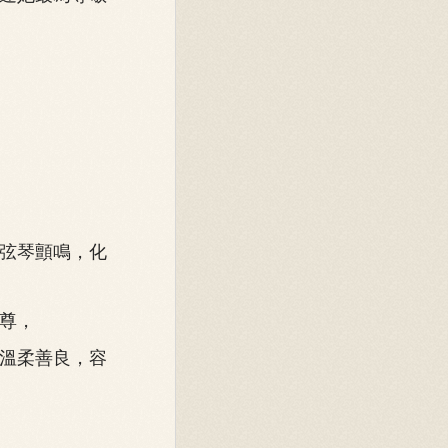
弦琴顫鳴，化
尊，
溫柔善良，容