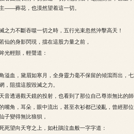
主——葬花，也漠然望着這一切。
之力不斷吞噬一切之時，五行光束忽然沖擊高天！
仙的身影閃現，擋在這股力量之前，
光輕顫，輕聲道：
溢血，黛眉如寒月，全身靈力毫不保留的傾瀉而出，七
網，阻擋這股毀滅之力。
音透過觀天鏡的投射，也看到了那位自己尊崇無比的師
嘴角，耳朵，眼中流出，甚至衣衫都已淩亂，曾經那位
仙子變得無比狼狽，
死望向天穹之上，如杜鵑泣血般一字字道：