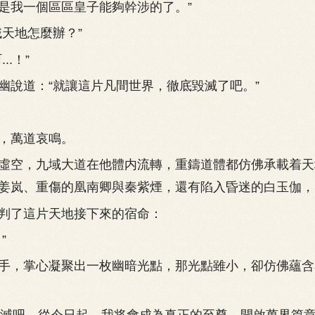
是我一個區區皇子能夠幹涉的了。”
天地怎麼辦？”
.！”
道：“就讓這片凡間世界，徹底毀滅了吧。”
萬道哀鳴。
空，九域大道在他體内流轉，重鑄道體都仿佛承載着天
姜岚、重傷的凰南卿與秦紫煙，還有陷入昏迷的白玉伽，
了這片天地接下來的宿命：
”
，掌心凝聚出一枚幽暗光點，那光點雖小，卻仿佛蘊含
湮滅吧，從今日起，我将會成為真正的至尊，開啟萬界篇章..