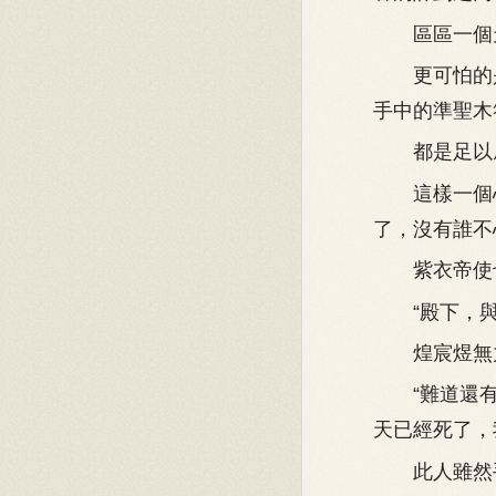
區區一個天
更可怕的是
手中的準聖木
都是足以威
這樣一個心
了，沒有誰不
紫衣帝使
“殿下，與此
煌宸煜無
“難道還有
天已經死了，
此人雖然手