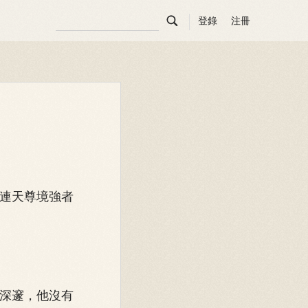

登錄
注冊
連天尊境強者
深邃，他沒有