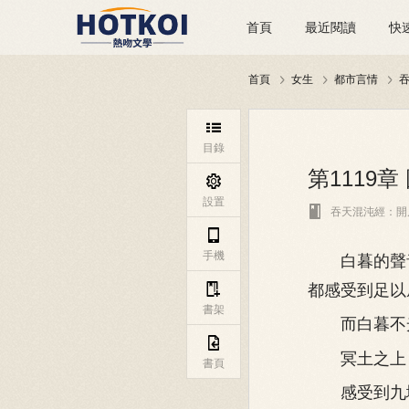
首頁
最近閱讀
快
首頁
女生
都市言情




目錄
第1119

設置

吞天混沌經：開

手機
白暮的聲音
都感受到足以

書架
而白暮不光

冥土之上，
書頁
感受到九域