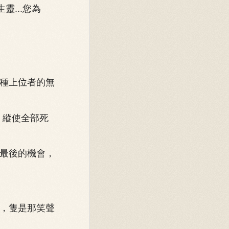
靈...您為
種上位者的無
，縱使全部死
最後的機會，
，隻是那笑聲