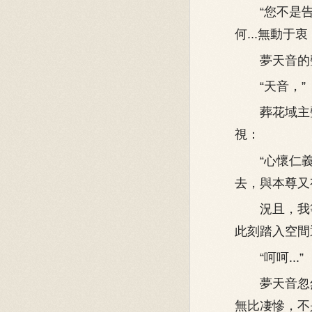
“您不是告訴過
何...無動于衷
夢天音的聲
“天音，”
葬花域主聲
視：
“心懷仁義
去，與本尊又
況且，我等
此刻踏入空間
“呵呵...”
夢天音忽然
無比凄慘，不