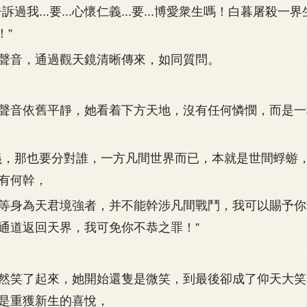
我...要...心懷仁義...要...博愛衆生嗎！白暮屠殺一界生
！”
音，通過觀天鏡清晰傳來，如同質問。
音依舊平靜，她看着下方天地，沒有任何憐憫，而是一
，那也要分對誰，一方凡間世界而已，本就是世間蜉蝣
有何幹，
身為天君境強者，并不能幹涉凡間戰鬥，我可以賜予你
通道返回天界，我可免你不恭之罪！”
笑了起來，她開始還隻是微笑，到最後卻成了仰天大笑
是重獲新生的喜悅，