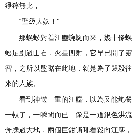
猙獰無比，
“聖級大妖！”
那蜈蚣對着江塵蜿蜒而來，幾十條蜈
蚣足劃過山石，火星四射，它早已開了靈
智，之所以盤踞在此地，就是為了襲殺往
來的人族。
看到神遊一重的江塵，以為又能飽餐
一頓了，一瞬間而已，像是一道銀色洪流
奔騰過大地，兩個巨鉗嘶吼着殺向江塵，