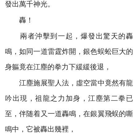
發出萬千神光。
轟！
兩者沖擊到一起，爆發出驚天的轟
鳴，如同一道雷霆炸開，銀色蜈蚣巨大的
身軀竟在江塵的拳力下緩緩後退，
江塵施展聖人法，虛空當中竟然有龍
吟出現，祖龍之力加身，江塵第二拳已
至，伴随着又一道轟鳴，在銀翼飛蜈的嘶
鳴中，它被轟出幾裡，