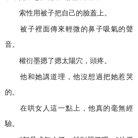
索性用被子把自己的臉蓋上。
被子裡面傳來輕微的鼻子吸氣的聲
音。
權衍墨摁了摁太陽穴，頭疼。
他和她講道理，他沒想過把她惹哭
的。
在哄女人這一點上，他真的毫無經
驗。