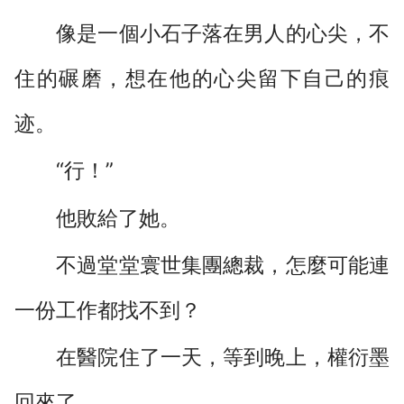
像是一個小石子落在男人的心尖，不
住的碾磨，想在他的心尖留下自己的痕
迹。
“行！”
他敗給了她。
不過堂堂寰世集團總裁，怎麼可能連
一份工作都找不到？
在醫院住了一天，等到晚上，權衍墨
回來了。