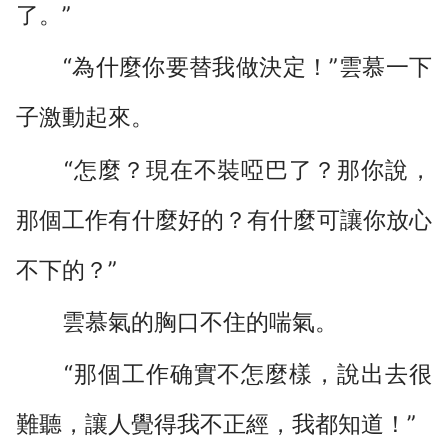
了。”
“為什麼你要替我做決定！”雲慕一下
子激動起來。
“怎麼？現在不裝啞巴了？那你說，
那個工作有什麼好的？有什麼可讓你放心
不下的？”
雲慕氣的胸口不住的喘氣。
“那個工作确實不怎麼樣，說出去很
難聽，讓人覺得我不正經，我都知道！”