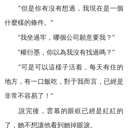
“但是你有沒有想過，我現在是一個
什麼樣的條件。”
“我坐過牢，哪個公司願意要我？”
“權衍墨，你以為我沒有找過嗎？”
“可是可以這樣子活着，每天有住的
地方，有一口飯吃，對于我而言，已經是
非常不容易了！”
說完後，雲慕的眼眶已經是紅紅的
了，她不想讓他看到她掉眼淚。