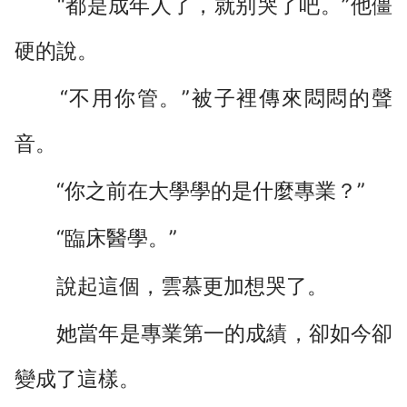
“都是成年人了，就别哭了吧。”他僵
硬的說。
“不用你管。”被子裡傳來悶悶的聲
音。
“你之前在大學學的是什麼專業？”
“臨床醫學。”
說起這個，雲慕更加想哭了。
她當年是專業第一的成績，卻如今卻
變成了這樣。