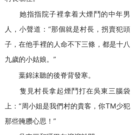
她指指院子裡拿着大煙鬥的中年男
人，小聲道：“那個就是村長，拐賣犯頭
子，在他手裡的人命不下三條，都是十八
九歲的小姑娘。”
葉錦沫聽的後脊背發寒。
隻見村長拿起煙鬥打在吳東三腦袋
上：“周小姐是我們村的貴客，你TM少犯
那些腌臜心思！”