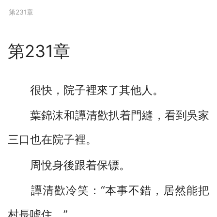
下拉閱讀上一章
第231章
第231章
很快，院子裡來了其他人。
葉錦沫和譚清歡扒着門縫，看到吳家
三口也在院子裡。
周悅身後跟着保镖。
譚清歡冷笑：“本事不錯，居然能把
村長唬住。”