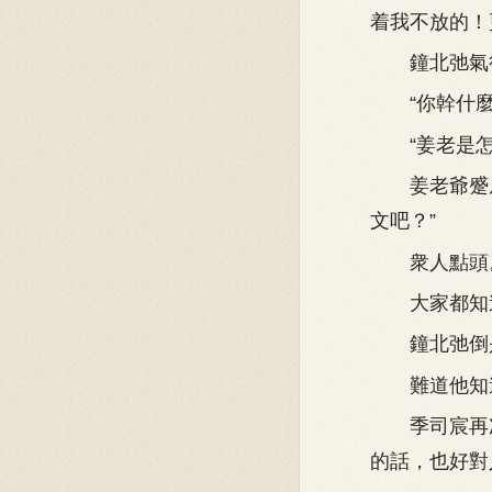
着我不放的！
鐘北弛氣得
“你幹什麼
“姜老是怎麼
姜老爺蹙眉
文吧？”
衆人點頭
大家都知道
鐘北弛倒是
難道他知道
季司宸再次
的話，也好對