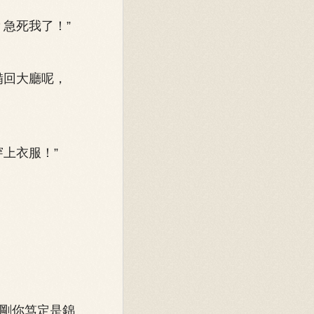
急死我了！”
備回大廳呢，
上衣服！”
剛你笃定是錦