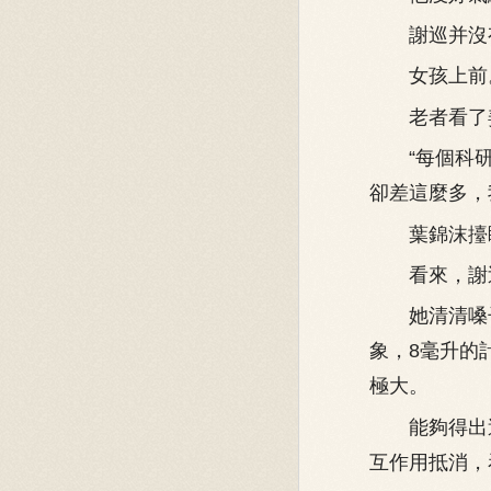
謝巡并沒有
女孩上前
老者看了姜
“每個科研
卻差這麼多，
葉錦沫擡眸
看來，謝巡
她清清嗓子
象，8毫升的
極大。
能夠得出這
互作用抵消，