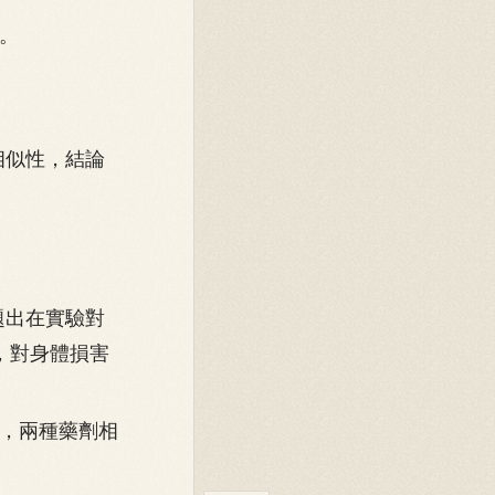
。
相似性，結論
題出在實驗對
，對身體損害
，兩種藥劑相