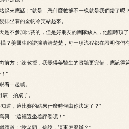
來應話：“就是，憑什麼數據不一樣就是我們錯了呢？
排坐着的金帆冷笑站起來。
是不參加比賽的，但是好朋友的團隊缺人，他臨時頂了
懂？姜醫生的證據清清楚楚，每一項流程都在證明你們
方：“謝教授，我覺得姜醫生的實驗更完備，應該得第
！”
着一起喊。
司宸一拍桌子。
道，這比賽的結果什麼時候由你決定了？”
興：“這裡還坐着評委呢！”
續道：“謝老頭，你說，這事怎麼辦？”