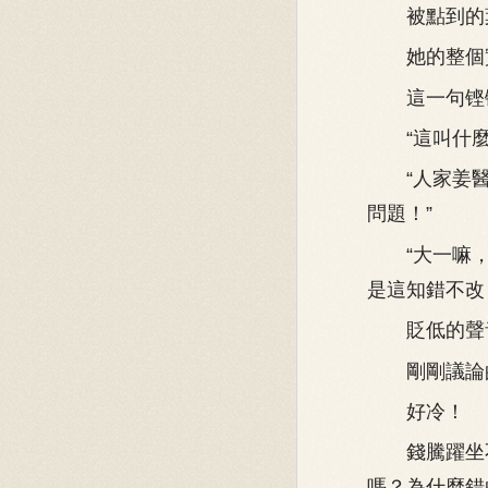
被點到的葉錦
她的整個實
這一句铿锵
“這叫什麼
“人家姜醫
問題！”
“大一嘛，
是這知錯不改
貶低的聲音
剛剛議論的
好冷！
錢騰躍坐不
嗎？為什麼錯