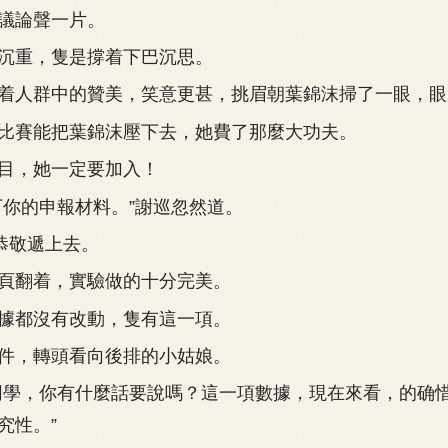
論聲一片。
重，隻是撐着下巴沉思。
人群中的贊美，笑意更甚，挑眉朝葉錦沫掃了一眼，眼
賽能把葉錦沫壓下去，她費了那麼大功夫。
，她一定要加入！
你的申報材料。”謝巡忽然道。
恭敬遞上去。
翻着，實驗做的十分完美。
都沒有改動，隻有這一項。
，轉頭看向後排的小姑娘。
學，你有什麼話要說嗎？這一項數據，現在來看，的确
究性。”