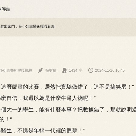
速導航
被趕出家門，葉小姐靠醫術嘎嘎亂殺



小姐靠醫術嘎嘎亂殺
招财貓
1434
字
2024-11-26 10:45
麼嚴肅的比賽，居然把實驗做錯了，這不是搞笑麼！”
麼自信，我還以為是什麼牛逼人物呢！”
個大一的學生，能有什麼本事？把數據錯了，那就說明
的！”
醫生，不愧是年輕一代裡的翹楚！”