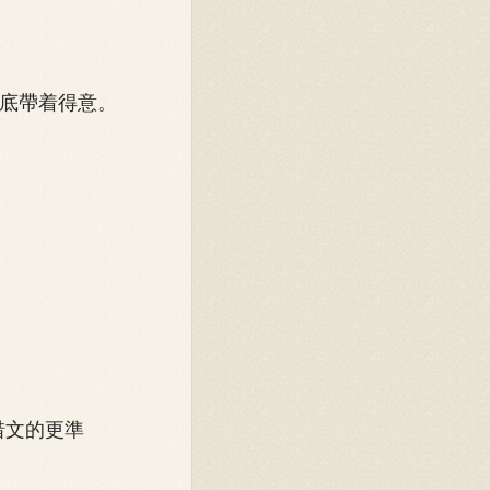
底帶着得意。
惜文的更準