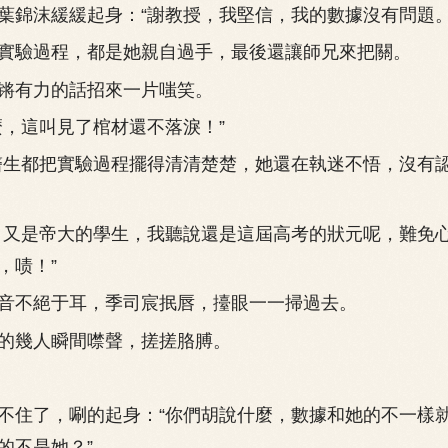
沫緩緩起身：“謝教授，我堅信，我的數據沒有問題。
驗過程，都是她親自過手，最後還讓師兄來把關。
有力的話招來一片嗤笑。
，這叫見了棺材還不落淚！”
生都把實驗過程擺得清清楚楚，她還在執迷不悟，沒有
又是帝大的學生，我聽說還是這屆高考的狀元呢，難免
，啧！”
不絕于耳，季司宸抿唇，擡眼一一掃過去。
幾人瞬間噤聲，搓搓胳膊。
住了，唰的起身：“你們胡說什麼，數據和她的不一樣
的不是她？”