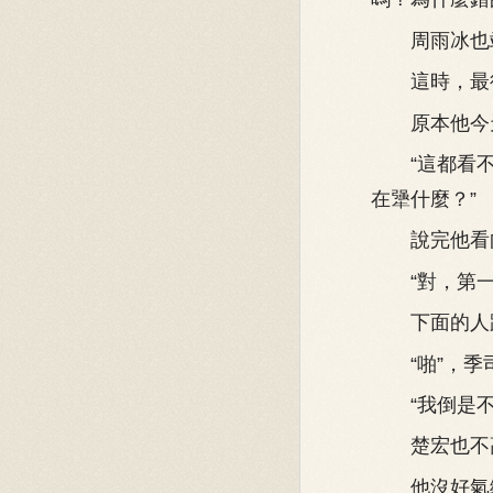
周雨冰也站起
這時，最後
原本他今天
“這都看不
在犟什麼？”
說完他看向前
“對，第一
下面的人跟
“啪”，季
“我倒是不知
楚宏也不高
他沒好氣繼