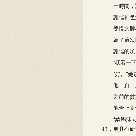
一時間，議
謝巡神色沉
姜惜文聽着
為了這次比
謝巡的項目
“我看一下
“好。”她
他一頁一頁
之前的數據
他合上文件
“葉錦沫同
确，更具有研