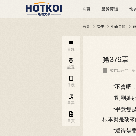
首頁
最近閱讀
快
首頁
女生
都市言情




目錄
第379章

設置

被趕出家門，葉

手機
“不會吧，這

“剛剛她那
書架
“畢竟隻是

根本就是胡來
書頁
“還得是姜