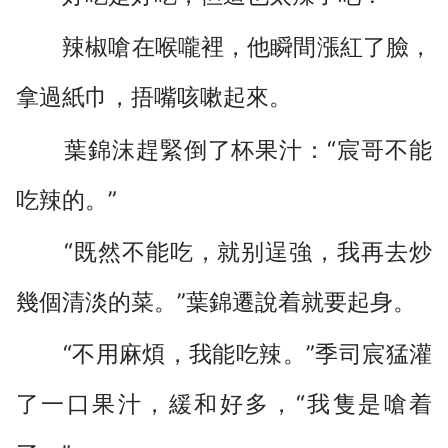
辣椒嗆在喉嚨裡，他瞬間漲紅了臉，
拿過紙巾，捂嘴咳嗽起來。
葉錦沫趕緊倒了杯果汁：“宸哥不能
吃辣的。”
“既然不能吃，就别逞強，我再去炒
幾個清淡的菜。”葉錦遷說着就要起身。
“不用麻煩，我能吃辣。”季司宸猛灌
了一口果汁，緩和好多，“我隻是嗆着