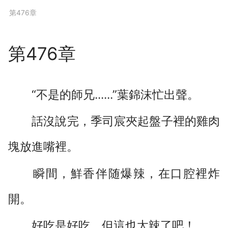
下拉閱讀上一章
第476章
第476章
“不是的師兄......”葉錦沫忙出聲。
話沒說完，季司宸夾起盤子裡的雞肉
塊放進嘴裡。
瞬間，鮮香伴随爆辣，在口腔裡炸
開。
好吃是好吃，但這也太辣了吧！