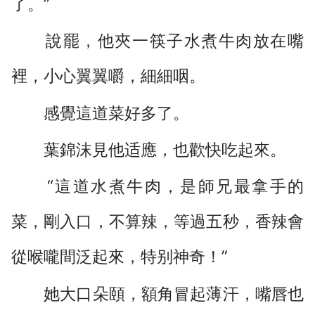
了。”
說罷，他夾一筷子水煮牛肉放在嘴
裡，小心翼翼嚼，細細咽。
感覺這道菜好多了。
葉錦沫見他适應，也歡快吃起來。
“這道水煮牛肉，是師兄最拿手的
菜，剛入口，不算辣，等過五秒，香辣會
從喉嚨間泛起來，特别神奇！”
她大口朵頤，額角冒起薄汗，嘴唇也