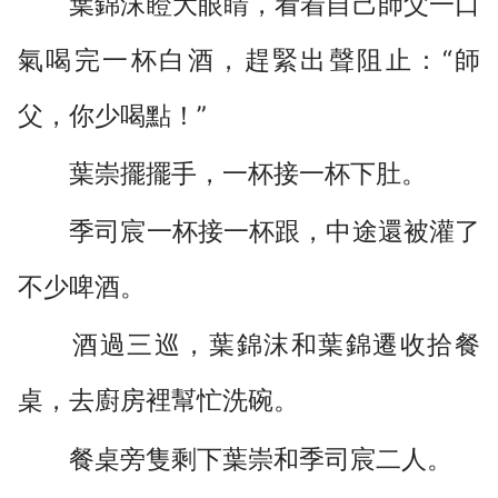
葉錦沫瞪大眼睛，看着自己師父一口
氣喝完一杯白酒，趕緊出聲阻止：“師
父，你少喝點！”
葉崇擺擺手，一杯接一杯下肚。
季司宸一杯接一杯跟，中途還被灌了
不少啤酒。
酒過三巡，葉錦沫和葉錦遷收拾餐
桌，去廚房裡幫忙洗碗。
餐桌旁隻剩下葉崇和季司宸二人。