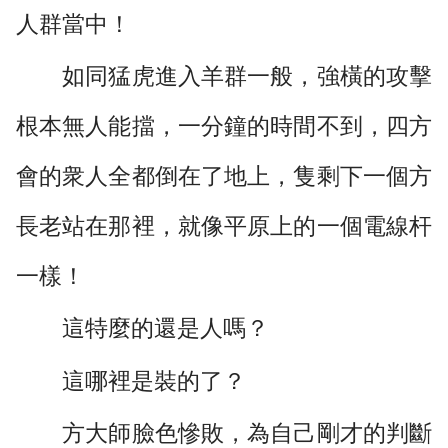
人群當中！
如同猛虎進入羊群一般，強橫的攻擊
根本無人能擋，一分鐘的時間不到，四方
會的衆人全都倒在了地上，隻剩下一個方
長老站在那裡，就像平原上的一個電線杆
一樣！
這特麼的還是人嗎？
這哪裡是裝的了？
方大師臉色慘敗，為自己剛才的判斷