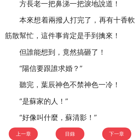
方長老一把鼻涕一把淚地說道！
本來想着兩撥人打完了，再有十香軟
筋散幫忙，這件事肯定是手到擒來！
但誰能想到，竟然搞砸了！
“陽信要跟誰求婚？”
聽完，葉辰神色不禁神色一冷！
“是蘇家的人！”
“好像叫什麼，蘇清影！”
上一章
目錄
下一章