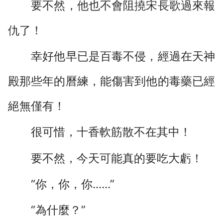
要不然，他也不會阻撓宋長歌過來報
仇了！
幸好他早已是百毒不侵，經過在天神
殿那些年的曆練，能傷害到他的毒藥已經
絕無僅有！
很可惜，十香軟筋散不在其中！
要不然，今天可能真的要吃大虧！
“你，你，你......”
“為什麼？”