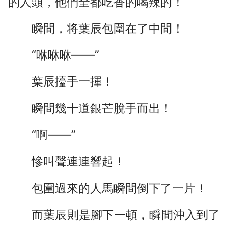
的人頭，他們全都吃香的喝辣的！
瞬間，将葉辰包圍在了中間！
“咻咻咻――”
葉辰擡手一揮！
瞬間幾十道銀芒脫手而出！
“啊――”
慘叫聲連連響起！
包圍過來的人馬瞬間倒下了一片！
而葉辰則是腳下一頓，瞬間沖入到了