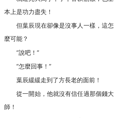
本上是功力盡失！
但葉辰現在卻像是沒事人一樣，這怎
麼可能？
“說吧！”
“怎麼回事！”
葉辰緩緩走到了方長老的面前！
從一開始，他就沒有信任過那個錢大
師！