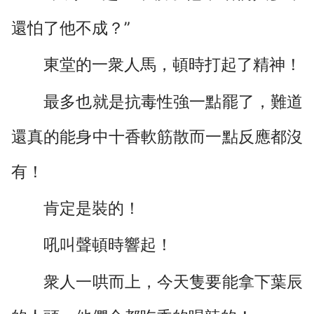
還怕了他不成？”
東堂的一衆人馬，頓時打起了精神！
最多也就是抗毒性強一點罷了，難道
還真的能身中十香軟筋散而一點反應都沒
有！
肯定是裝的！
吼叫聲頓時響起！
衆人一哄而上，今天隻要能拿下葉辰