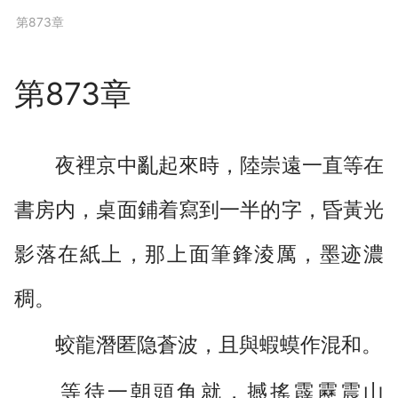
下拉閱讀上一章
第873章
第873章
夜裡京中亂起來時，陸崇遠一直等在
書房内，桌面鋪着寫到一半的字，昏黃光
影落在紙上，那上面筆鋒淩厲，墨迹濃
稠。
蛟龍潛匿隐蒼波，且與蝦蟆作混和。
等待一朝頭角就，撼搖霹靂震山