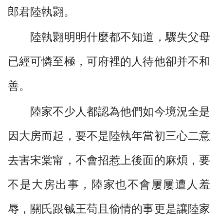
郎君陸執翾。
陸執翾明明什麼都不知道，驟失父母
已經可憐至極，可府裡的人待他卻并不和
善。
陸家不少人都認為他們如今境況全是
因大房而起，要不是陸執年當初三心二意
去害宋棠甯，不會招惹上後面的麻煩，要
不是大房出事，陸家也不會屢屢遭人羞
辱，關氏跟铖王苟且偷情的事更是讓陸家