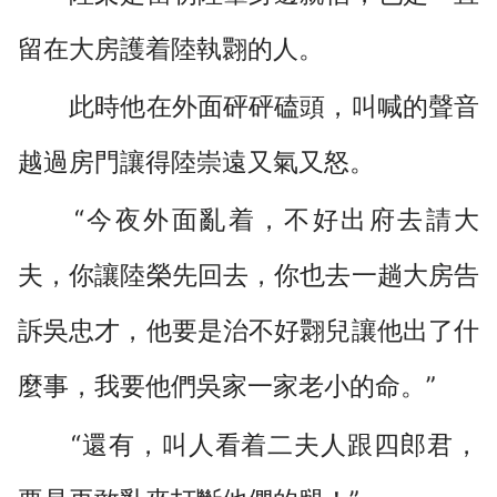
留在大房護着陸執翾的人。
此時他在外面砰砰磕頭，叫喊的聲音
越過房門讓得陸崇遠又氣又怒。
“今夜外面亂着，不好出府去請大
夫，你讓陸榮先回去，你也去一趟大房告
訴吳忠才，他要是治不好翾兒讓他出了什
麼事，我要他們吳家一家老小的命。”
“還有，叫人看着二夫人跟四郎君，