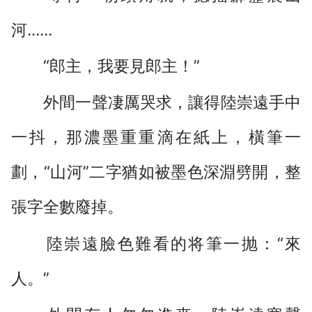
河......
“郎主，我要見郎主！”
外間一聲凄厲哭求，讓得陸崇遠手中
一抖，那濃墨重重滴在紙上，橫筆一
劃，“山河”二字猶如被墨色深淵劈開，整
張字全數廢掉。
陸崇遠臉色難看的将筆一抛：“來
人。”