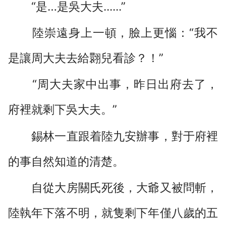
“是…是吳大夫......”
陸崇遠身上一頓，臉上更惱：“我不
是讓周大夫去給翾兒看診？！”
“周大夫家中出事，昨日出府去了，
府裡就剩下吳大夫。”
錫林一直跟着陸九安辦事，對于府裡
的事自然知道的清楚。
自從大房關氏死後，大爺又被問斬，
陸執年下落不明，就隻剩下年僅八歲的五