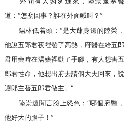
外間有人匆匆進來，陸崇遠寒聲
道：“怎麼回事？誰在外面喊叫？”
錫林低着頭：“是大爺身邊的陸榮，
他說五郎君夜裡發了高熱，府醫在給五郎
君用藥時在湯藥裡動了手腳，有人想害五
郎君性命，他想出府去請個大夫回來，說
讓郎主替五郎君做主。”
陸崇遠聞言臉上怒色：“哪個府醫，
他好大的膽子！”