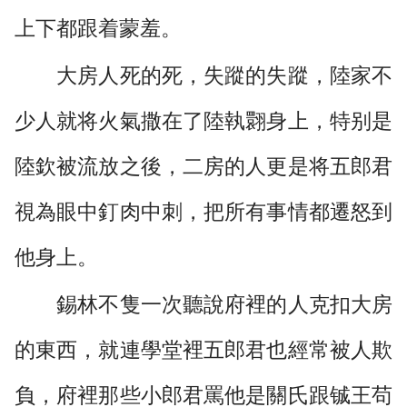
上下都跟着蒙羞。
大房人死的死，失蹤的失蹤，陸家不
少人就将火氣撒在了陸執翾身上，特别是
陸欽被流放之後，二房的人更是将五郎君
視為眼中釘肉中刺，把所有事情都遷怒到
他身上。
錫林不隻一次聽說府裡的人克扣大房
的東西，就連學堂裡五郎君也經常被人欺
負，府裡那些小郎君罵他是關氏跟铖王苟