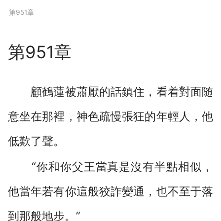
下拉閱讀上一章
第951章
第951章
顧鶴蓮被蕭厭的話鎮住，看着對面随
意坐在那裡，神色疏慢張狂的年輕人，他
低歎了聲。
“你和你父王當真是沒有半點相似，
他當年若有你這般狡詐變通，也不至于落
到那般地步。”