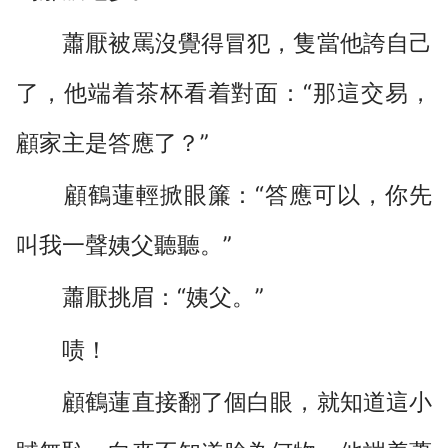
蕭厭被罵沒覺得冒犯，隻當他誇自己
了，他端着茶杯看着對面：“那這交易，
顧家主是答應了？”
顧鶴蓮輕掀眼簾：“答應可以，你先
叫我一聲姨父聽聽。”
蕭厭挑眉：“姨父。”
啧！
顧鶴蓮直接翻了個白眼，就知道這小