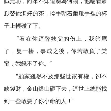
賊無恥，向來不知道臉為何物，他端着蕭
厭替他沏好的茶，擡手朝着蕭厭手裡的杯
子上輕碰了下。
“看在你這聲姨父的份上，我答應
了，隻一樁，事成之後，你若敢負了棠
甯，我饒不了你。”
“顧家雖然不及那些世家有權，卻不
缺錢财，金山銀山砸下去，這世上總能找
到一些敢要了你小命的人！”