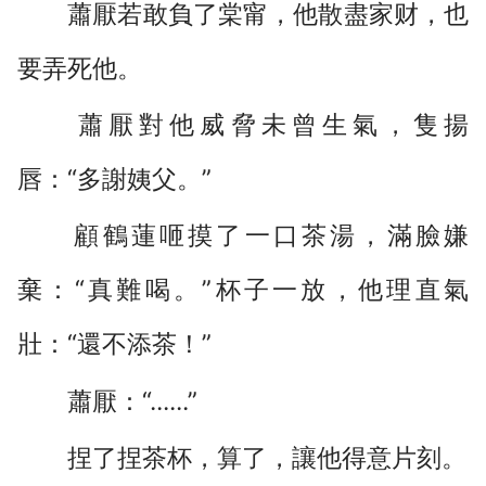
蕭厭若敢負了棠甯，他散盡家财，也
要弄死他。
蕭厭對他威脅未曾生氣，隻揚
唇：“多謝姨父。”
顧鶴蓮咂摸了一口茶湯，滿臉嫌
棄：“真難喝。”杯子一放，他理直氣
壯：“還不添茶！”
蕭厭：“......”
捏了捏茶杯，算了，讓他得意片刻。