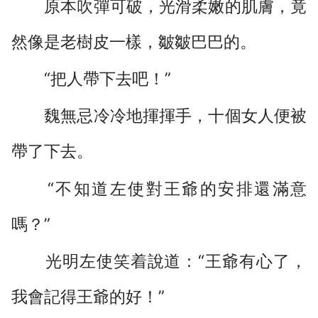
原本吹彈可破，光滑柔嫩的肌膚，竟
然像是老樹皮一樣，皺皺巴巴的。
“把人帶下去吧！”
魏無忌冷冷地揮揮手，十個女人便被
帶了下去。
“不知道左使對王爺的安排還滿意
嗎？”
光明左使笑着說道：“王爺有心了，
我會記得王爺的好！”