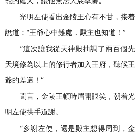
籠的鷹犬，讓他無法大展拳腳。
光明左使看出金陵王心有不甘，接着
說道：“王爺心中難處，殿主也知道！”
“這次讓我從天神殿抽調了兩百個先
天境修為以上的修行者加入王府，聽候王
爺的差遣！”
聞言，金陵王頓時眉開眼笑，朝着光
明左使拱手道謝。
“多謝左使，還是殿主想得周到，金