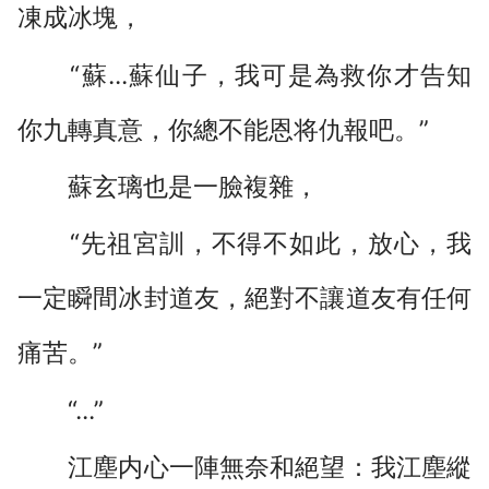
凍成冰塊，
“蘇...蘇仙子，我可是為救你才告知
你九轉真意，你總不能恩将仇報吧。”
蘇玄璃也是一臉複雜，
“先祖宮訓，不得不如此，放心，我
一定瞬間冰封道友，絕對不讓道友有任何
痛苦。”
“...”
江塵内心一陣無奈和絕望：我江塵縱