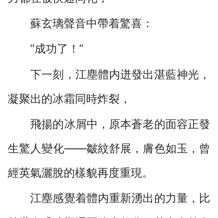
蘇玄璃聲音中帶着驚喜：
“成功了！”
下一刻，江塵體内迸發出湛藍神光，
凝聚出的冰霜同時炸裂，
飛揚的冰屑中，原本蒼老的面容正發
生驚人變化——皺紋舒展，膚色如玉，曾
經英氣灑脫的樣貌再度重現。
江塵感覺着體内重新湧出的力量，比