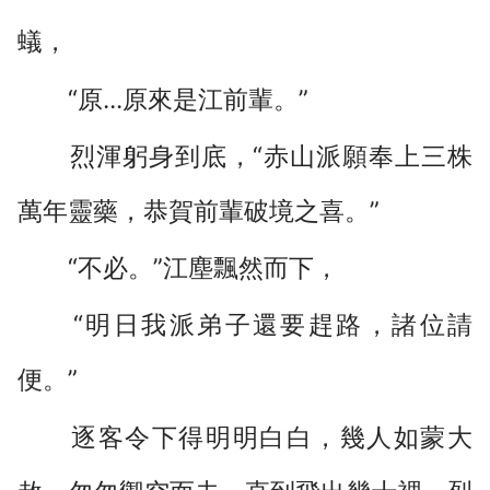
蟻，
“原...原來是江前輩。”
烈渾躬身到底，“赤山派願奉上三株
萬年靈藥，恭賀前輩破境之喜。”
“不必。”江塵飄然而下，
“明日我派弟子還要趕路，諸位請
便。”
逐客令下得明明白白，幾人如蒙大