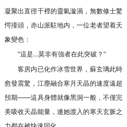
凝聚出直徑千裡的靈氣漩渦，無數修士驚
愕擡頭，赤山派駐地内，一位老者望着天
象變色：
“這是...莫非有強者在此突破？”
客房内已化作冰雪世界，蘇玄璃此時
愈發震驚，江塵融合寒月天晶的速度遠超
預期——這具身體就像黑洞一般，不僅完
美吸收天晶能量，連她渡入的寒天玄脈之
力都在被快速同化，