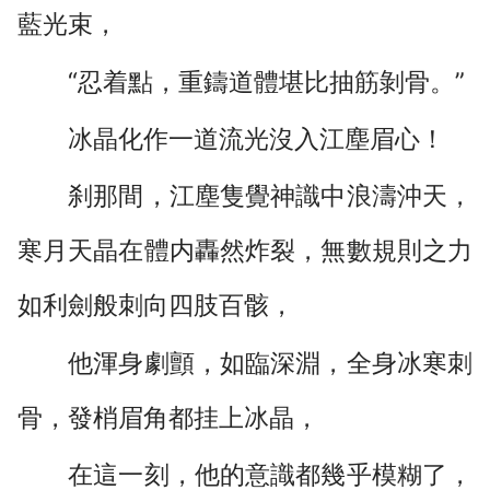
藍光束，
“忍着點，重鑄道體堪比抽筋剝骨。”
冰晶化作一道流光沒入江塵眉心！
刹那間，江塵隻覺神識中浪濤沖天，
寒月天晶在體内轟然炸裂，無數規則之力
如利劍般刺向四肢百骸，
他渾身劇顫，如臨深淵，全身冰寒刺
骨，發梢眉角都挂上冰晶，
在這一刻，他的意識都幾乎模糊了，