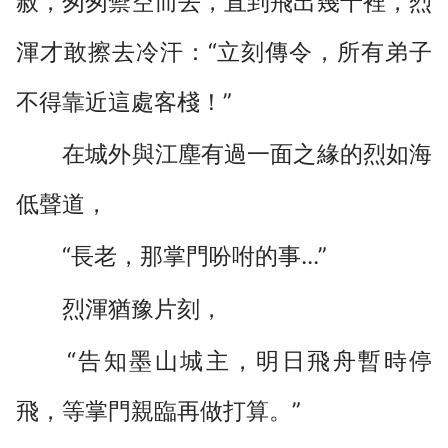
赦，匆匆禦空而去，直到飛出幾十裡，烈
渾才敢擦去冷汗：“立刻傳令，所有弟子
不得靠近這處客棧！”
在城外與江塵有過一面之緣的烈如海
低聲道，
“長老，那掌門吩咐的事...”
烈渾猶豫片刻，
“告知墨山城主，明日飛舟暫時停
飛，等掌門親臨再做打算。”