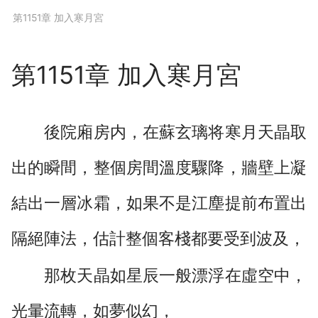
下拉閱讀上一章
第1151章 加入寒月宮
第1151章 加入寒月宮
後院廂房内，在蘇玄璃将寒月天晶取
出的瞬間，整個房間溫度驟降，牆壁上凝
結出一層冰霜，如果不是江塵提前布置出
隔絕陣法，估計整個客棧都要受到波及，
那枚天晶如星辰一般漂浮在虛空中，
光暈流轉，如夢似幻，