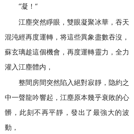
“凝！“
江塵突然睜眼，雙眼凝聚冰華，吞天
混沌經再度運轉，将這些異象盡數吞沒，
蘇玄璃趁這個機會，再度運轉靈力，全力
灌入江塵體内，
整間房間突然陷入絕對寂靜，隐約之
中一聲龍吟響起，江塵原本幾乎衰敗的心
髒，此刻不再平靜，發出了最強大的波
動，