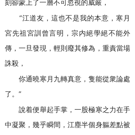
刻卻蒙上了一層不可忽視的威嚴，
“江道友，這也不是我的本意，寒月
宮先祖宮訓曾言明，宗内絕學絕不能外
傳，一旦發現，輕則廢其修為，重責當場
誅殺，
你通曉寒月九轉真意，隻能從衆論處
了。”
說着便舉起手掌，一股極寒之力在手
中凝聚，幾乎瞬間，江塵半個身軀差點被