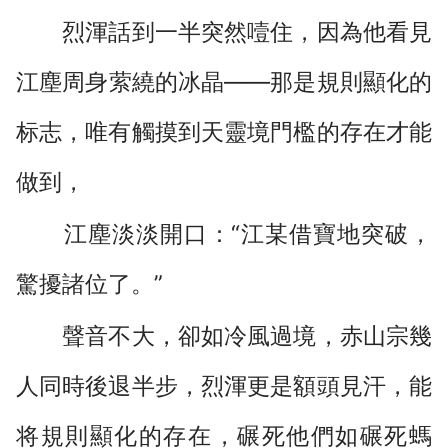
烈渾話到一半突然噎住，因為他看見
江塵周身萦繞的冰晶——那是規則顯化的
标志，唯有觸摸到天靈境門檻的存在才能
做到，
江塵淡淡開口：“江某借寶地突破，
驚擾諸位了。”
聲音不大，卻如冷風過境，赤山宗幾
人同時後退半步，烈渾更是額頭見汗，能
将規則顯化的存在，碾死他們如碾死螞