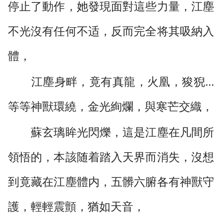
停止了動作，她發現面對這些力量，江塵
不光沒有任何不适，反而完全将其吸納入
體，
江塵身畔，竟有真龍，火凰，狻猊...
等等神獸環繞，金光絢爛，與寒芒交織，
蘇玄璃眸光閃爍，這是江塵在凡間所
領悟的，本該随着踏入天界而消失，沒想
到竟藏在江塵體内，五髒六腑各有神獸守
護，輕輕震顫，猶如天音，