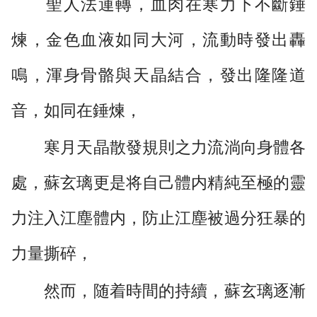
聖人法運轉，血肉在寒力下不斷錘
煉，金色血液如同大河，流動時發出轟
鳴，渾身骨骼與天晶結合，發出隆隆道
音，如同在錘煉，
寒月天晶散發規則之力流淌向身體各
處，蘇玄璃更是将自己體内精純至極的靈
力注入江塵體内，防止江塵被過分狂暴的
力量撕碎，
然而，随着時間的持續，蘇玄璃逐漸