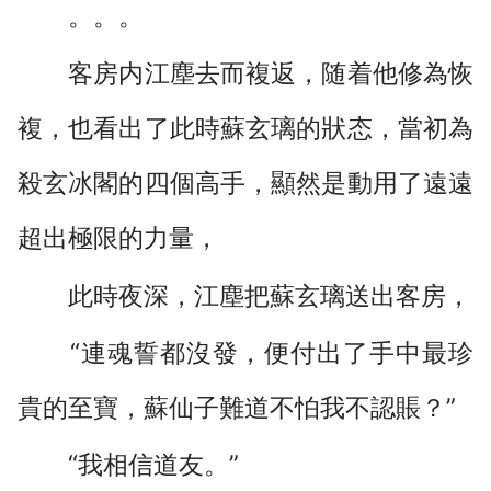
。。。
客房内江塵去而複返，随着他修為恢
複，也看出了此時蘇玄璃的狀态，當初為
殺玄冰閣的四個高手，顯然是動用了遠遠
超出極限的力量，
此時夜深，江塵把蘇玄璃送出客房，
“連魂誓都沒發，便付出了手中最珍
貴的至寶，蘇仙子難道不怕我不認賬？”
“我相信道友。”