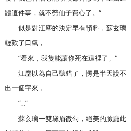
體這件事，就不勞仙子費心了。”
似是對江塵的決定早有預料，蘇玄璃
輕歎了口氣，
“看來，我隻能讓你死在這裡了。”
江塵以為自己聽錯了，愣是半天說不
出一個字來，
“...”
蘇玄璃一雙黛眉微勾，絕美的臉龐此