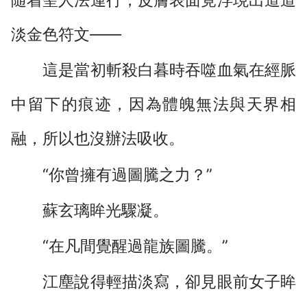
淡金色符文——
這是當初斬殺白暮時吞噬血氣在經脈
中留下的痕迹，因為體魄無法與天界相
融，所以也沒辦法吸收。
“你曾擁有過圖騰之力？”
蘇玄璃眸光驟凝。
“在凡間覺醒過龍族圖騰。”
江塵說得輕描淡寫，卻見眼前女子眸