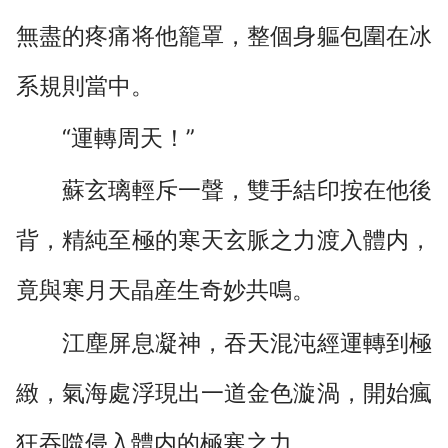
無盡的疼痛将他籠罩，整個身軀包圍在冰
系規則當中。
“運轉周天！”
蘇玄璃輕斥一聲，雙手結印按在他後
背，精純至極的寒天玄脈之力渡入體内，
竟與寒月天晶産生奇妙共鳴。
江塵屏息凝神，吞天混沌經運轉到極
緻，氣海處浮現出一道金色漩渦，開始瘋
狂吞噬侵入體内的極寒之力，