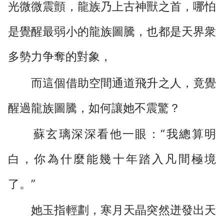
光微微震顫，龍族乃上古神獸之首，哪怕
是覺醒最弱小的龍族圖騰，也都是天界衆
多勢力争奪的對象，
而這個借助空間通道飛升之人，竟覺
醒過龍族圖騰，如何讓她不震驚？
蘇玄璃深深看他一眼：“我總算明
白，你為什麼能幾十年踏入凡間極境
了。”
她玉指輕劃，寒月天晶突然迸發出天