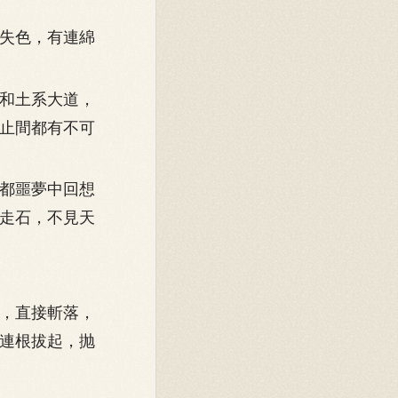
失色，有連綿
和土系大道，
止間都有不可
都噩夢中回想
走石，不見天
，直接斬落，
連根拔起，抛