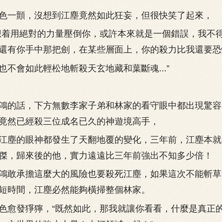
一顫，沒想到江塵竟然如此狂妄，但很快笑了起來，
着用絕對的力量壓倒你，或許本來就是一個錯誤，我不
還有你手中那把劍，在某些層面上，你的殺力比我還要恐
會如此輕松地斬殺天玄地藏和葉斷魂...”
的話，下方無數李家子弟和林家的看守眼中都出現驚容
竟然已經殺三位成名已久的神遊境高手，
塵的眼神都發生了天翻地覆的變化，三年前，江塵本就
傑，歸來後的他，實力遠遠比三年前強出不知多少倍！
敢承擔這麼大的風險也要殺死江塵，如果這次不能斬草
短時間，江塵必然能夠橫掃整個林家。
愈發猙獰，“既然如此，那我就讓你看看，什麼是真正