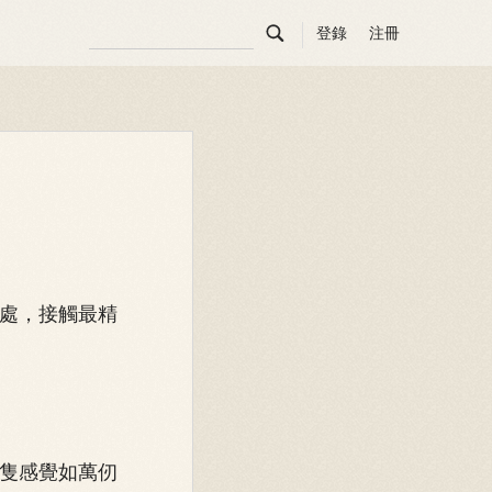

登錄
注冊
處，接觸最精
隻感覺如萬仞