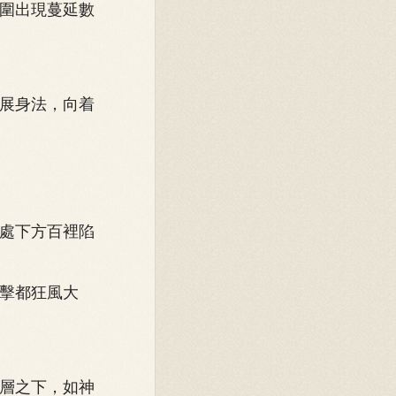
圍出現蔓延數
展身法，向着
處下方百裡陷
擊都狂風大
層之下，如神