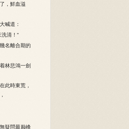
了，鮮血溢
大喊道：
洗清！”
幾名離合期的
着林悲鴻一劍
在此時東荒，
，
無疑問最巅峰