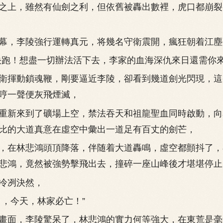
之上，雖然有仙劍之利，但依舊被轟出數裡，虎口都崩裂
，李陵強行運轉真元，将幾名守衛震開，瘋狂朝着江塵
！想盡一切辦法活下去，李家的血海深仇來日還需你來
揮動鎖魂鞭，剛要逼近李陵，卻看到幾道劍光閃現，這
哼一聲便灰飛煙滅，
新來到了礦場上空，禁法吞天和祖龍聖血同時啟動，向
比的大道真意在虛空中彙出一道足有百丈的劍芒，
在林悲鴻頭頂降落，伴随着大道轟鳴，虛空都顫抖了，
悲鴻，竟然被強勢擊飛出去，撞碎一座山峰後才堪堪停止
冽決然，
，今天，林家必亡！”
面，李陵驚呆了，林悲鴻的實力何等強大，在東荒是毫