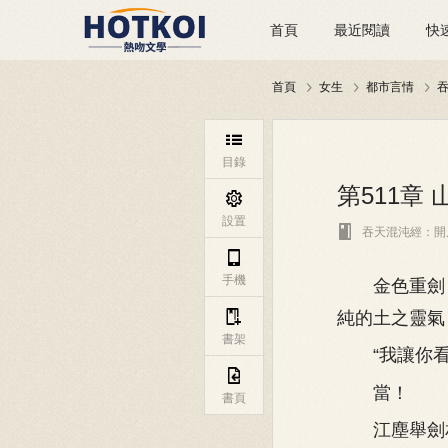
首頁
最近閱讀
快
首頁
女生
都市言情




目錄
第511章

設置

吞天混沌經：開

手機
金色重劍，
純的土之靈氣

書架
“我讓你看

當！
書頁
江塵舉劍相