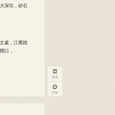
大深坑，砂石
丈處，江塵踏
開口，

投票

評論
章