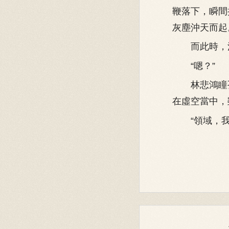
鞭落下，瞬間
灰塵沖天而起
而此時，江
“嗯？”
林悲鴻瞳孔
在虛空當中，
“領域，我