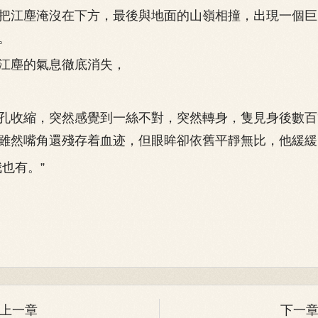
把江塵淹沒在下方，最後與地面的山嶺相撞，出現一個巨
。
塵的氣息徹底消失，
收縮，突然感覺到一絲不對，突然轉身，隻見身後數百
雖然嘴角還殘存着血迹，但眼眸卻依舊平靜無比，他緩緩
也有。”
上一章
下一