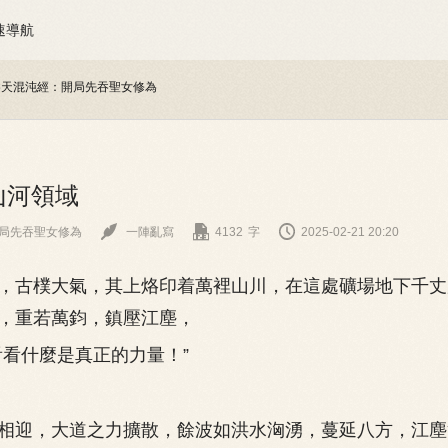
速導航
吞天混沌經：開局先吞聖女修為
 山河領域



局先吞聖女修為
一陣亂寫
4132
字
2025-02-21 20:20
古樸大氣，其上烙印着萬裡山川，在這處礦場地下千丈
，重若萬鈞，鎮壓江塵，
看什麼是真正的力量！”
迎，大道之力擴散，餘波如洪水洶湧，蔓延八方，江塵