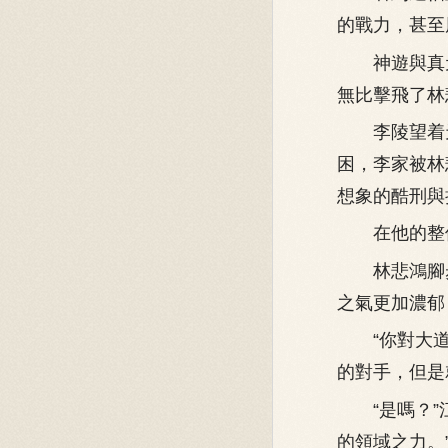
的戰力，甚至
神遊與真元
無比擊飛了林
李陵望着天
困，李家被林
想象的酷刑與
在他的整個
林悲鴻腳步
之氣更加濃郁
“你對大道
的對手，但是
“是嗎？”江
的領域之力。