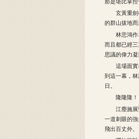
那是堪比掌控
玄黃重劍橫
的群山拔地而
林悲鴻作為
而且都已經三
思議的偉力凝
這場面實在
到這一幕，林
日。
隆隆隆！
江塵施展聖
一道刺眼的強
飛出百丈外。