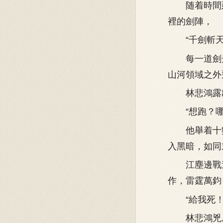
随着時間延
裡的劍陣，
“千劍斬天
每一道劍光
山河領域之外
林悲鴻露出
“想跑？哪
他舉着十數
入黑暗，如同
江塵邊戰邊
作，雷霆萬鈞
“給我死！
林悲鴻兇威