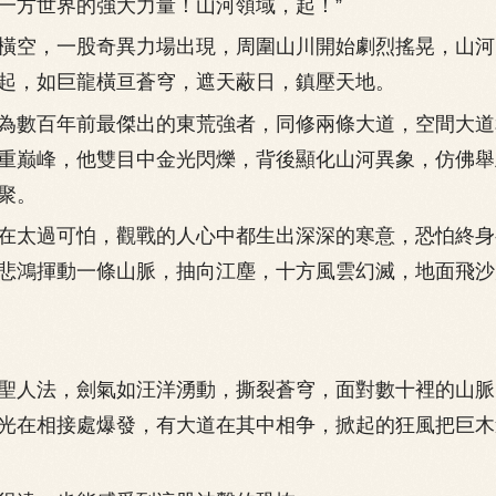
一方世界的強大力量！山河領域，起！”
空，一股奇異力場出現，周圍山川開始劇烈搖晃，山河
起，如巨龍橫亘蒼穹，遮天蔽日，鎮壓天地。
數百年前最傑出的東荒強者，同修兩條大道，空間大道
重巅峰，他雙目中金光閃爍，背後顯化山河異象，仿佛舉
聚。
太過可怕，觀戰的人心中都生出深深的寒意，恐怕終身
悲鴻揮動一條山脈，抽向江塵，十方風雲幻滅，地面飛沙
人法，劍氣如汪洋湧動，撕裂蒼穹，面對數十裡的山脈
光在相接處爆發，有大道在其中相争，掀起的狂風把巨木