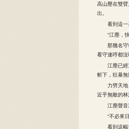
高山壓在雙臂
出。
看到這一幕
“江塵，快跑
那幾名守衛
看守連哼都沒
江塵已經重
斬下，狂暴無
力劈天地，
近乎無敵的林
江塵聲音冷
“不必來日
看到這幅畫