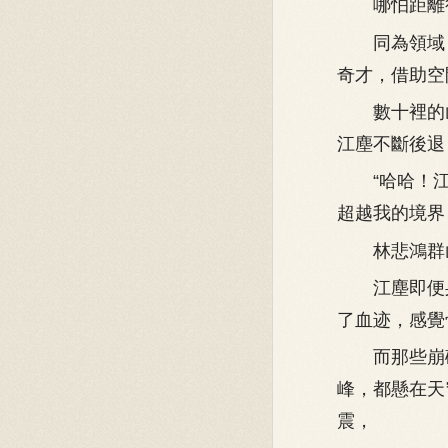
哪怕距離很
同為領域，
奇才，借助空
數十裡的山
江塵不斷後退
“哈哈！江
超越我的境界
林悲鴻群山
江塵即便身
了血迹，感覺
而那些崩碎
峰，都懸在天
震，