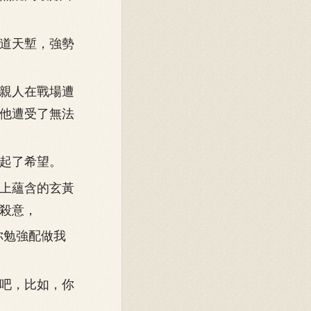
道天塹，強勢
親人在戰場遭
他遭受了無法
起了希望。
上蘊含的玄黃
殺意，
你勉強配做我
吧，比如，你