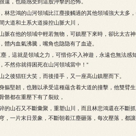
遠，也能感受到這股沖擊的恐怖。
林悲鴻的山河領域比江塵接觸過的其他領域強大太多，
間大道和土系大道操控山脈大川，
脈在他的領域中輕若無物，可鎮壓下來時，卻比太古神
，體内血氣沸騰，嘴角也隐隐有了血迹。
塵，這就是領域之力，可惜你不入神遊，永遠也無法感
，不然你就得困死在山河領域當中！”
之後猖狂大笑，而後擡手，又一座高山鎮壓而下。
軀堅韌，也難以承受這種蘊含着大道的撞擊，他雙臂生
骨骼都在重壓下有了裂紋，
的山石又不斷彙聚，重塑山川，而且林悲鴻還在不斷抓
穹，一片末日景象，不斷朝着江塵砸落，每次壓落，都讓