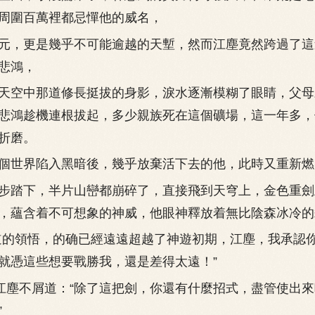
周圍百萬裡都忌憚他的威名，
，更是幾乎不可能逾越的天塹，然而江塵竟然跨過了這
悲鴻，
空中那道修長挺拔的身影，淚水逐漸模糊了眼睛，父母
悲鴻趁機連根拔起，多少親族死在這個礦場，這一年多，
折磨。
世界陷入黑暗後，幾乎放棄活下去的他，此時又重新燃
踏下，半片山巒都崩碎了，直接飛到天穹上，金色重劍
，蘊含着不可想象的神威，他眼神釋放着無比陰森冰冷的
的領悟，的确已經遠遠超越了神遊初期，江塵，我承認
就憑這些想要戰勝我，還是差得太遠！”
塵不屑道：“除了這把劍，你還有什麼招式，盡管使出來
”