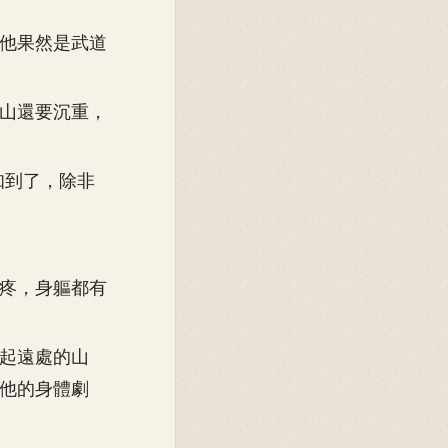
他果然是武道
山還要沉重，
知到了，除非
疼，身軀都有
起遠處的山
他的身體劇