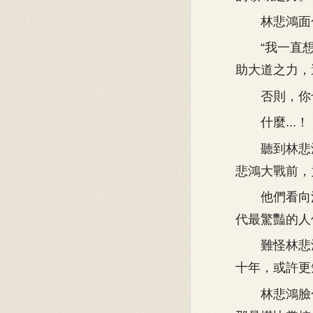
林悲鴻面色
“我一直想
助大道之力，
否則，你也不
什麼...！
聽到林悲鴻
悲鴻大戰前，
他們看向江
代最驚豔的人
難怪林悲鴻
十年，或許更
林悲鴻臉色