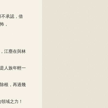
得不承認，借
怖，
，江塵在與林
是人族年輕一
除根，再過幾
的領域之力！