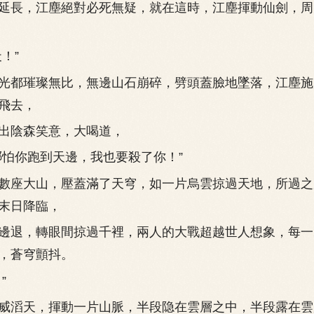
長，江塵絕對必死無疑，就在這時，江塵揮動仙劍，周
！”
都璀璨無比，無邊山石崩碎，劈頭蓋臉地墜落，江塵施
飛去，
陰森笑意，大喝道，
怕你跑到天邊，我也要殺了你！”
座大山，壓蓋滿了天穹，如一片烏雲掠過天地，所過之
末日降臨，
退，轉眼間掠過千裡，兩人的大戰超越世人想象，每一
，蒼穹顫抖。
”
滔天，揮動一片山脈，半段隐在雲層之中，半段露在雲