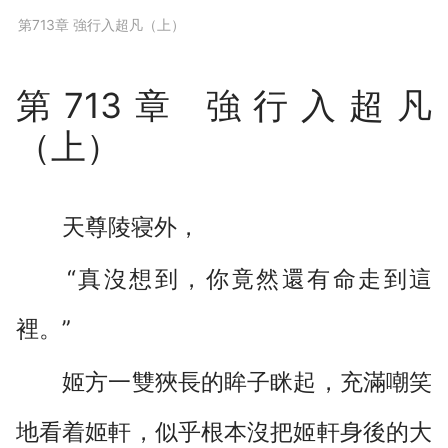
下拉閱讀上一章
第713章 強行入超凡（上）
第713章 強行入超凡
（上）
天尊陵寝外，
“真沒想到，你竟然還有命走到這
裡。”
姬方一雙狹長的眸子眯起，充滿嘲笑
地看着姬軒，似乎根本沒把姬軒身後的大