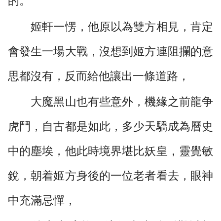
的。”
姬軒一愣，他原以為雙方相見，肯定
會發生一場大戰，沒想到姬方連阻攔的意
思都沒有，反而給他讓出一條道路，
大魔黑山也有些意外，機緣之前龍争
虎鬥，自古都是如此，多少天驕成為曆史
中的塵埃，他此時境界堪比妖皇，靈覺敏
銳，朝着姬方身後的一位老者看去，眼神
中充滿忌憚，