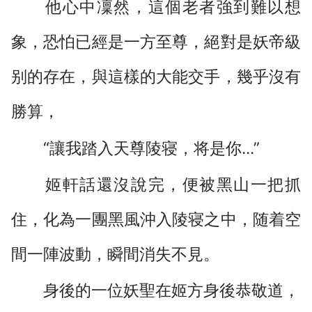
他心中凜然，這個老者強到難以想
象，恐怕已經是一方至尊，絕對是妖帝級
别的存在，與這樣的大能交手，幾乎沒有
勝算，
“讓我踏入天尊陵寝，将是你...”
姬軒話還沒說完，便被黑山一把抓
住，化為一團黑風沖入陵寝之中，随着空
間一陣波動，瞬間消失不見。
身後的一位妖聖在姬方身後恭敬道，