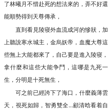
了林曦月不惜赴死的想法來的，弄不好還
能順勢得到天尊傳承，
直到看見陵寝外血流成河的慘狀，加
上聽說寒水城主，金烏妖帝，血魔大尊這
些無上大能都來了，自己要是進入陵寝，
拿什麼和這些大能争鬥，這哪是九死一
生，分明是十死無生，
可之前已經誇下了海口，什麼義薄雲
天，視死如歸，智勇雙全...顧清晗看着自