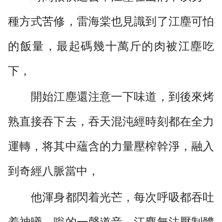
種方式苦修，雷海棠也見識到了江塵可怕
的飯量，最起碼幾十萬斤的肉被江塵吃
下，
開始江塵還注意一下味道，到後來烤
熟直接吞下去，吞天混沌經時刻都在全力
運轉，将其中蘊含的力量壓榨幹淨，融入
到奇經八脈當中，
他渾身都閃着光芒，每次呼吸都吞吐
着神曦，嗡的一聲道音，江塵無法壓制體