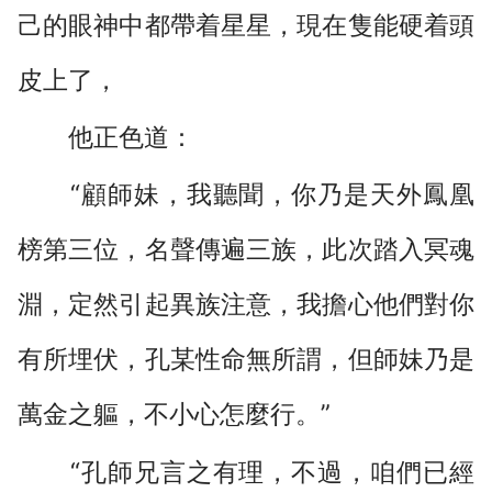
己的眼神中都帶着星星，現在隻能硬着頭
皮上了，
他正色道：
“顧師妹，我聽聞，你乃是天外鳳凰
榜第三位，名聲傳遍三族，此次踏入冥魂
淵，定然引起異族注意，我擔心他們對你
有所埋伏，孔某性命無所謂，但師妹乃是
萬金之軀，不小心怎麼行。”
“孔師兄言之有理，不過，咱們已經