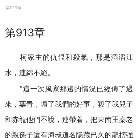
下拉閱讀上一章
第913章
第913章
柯家主的仇恨和殺氣，那是滔滔江
水，連綿不絕。
“這一次風家那邊的情況已經傳了過
來，葉青，壞了我們的好事，殺了我兒子
和赤龍他們不說，連帶着，把東南王秦老
的親孫子還有海叔這名隐藏已久的龍榜強