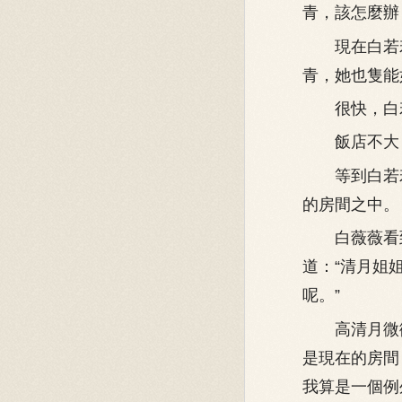
青，該怎麼辦
現在白若若
青，她也隻能
很快，白若
飯店不大，
等到白若若
的房間之中。
白薇薇看到
道：“清月姐
呢。”
高清月微微
是現在的房間
我算是一個例