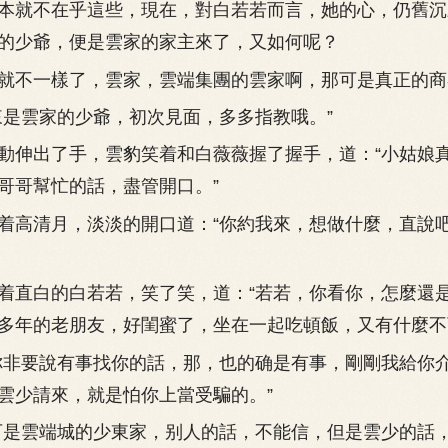
就不在乎這些，現在，對白若若而言，她的心，仍舊沉
的少爺，便是雲家的家主來了，又如何呢？
不一樣了，雲家，雲端集團的雲家啊，那可是真正的商
雲家的少爺，初次見面，多多指教哦。”
伸出了手，雲豹笑着和白薇薇握了握手，道：“小姑娘
哥哥幫忙的話，盡管開口。”
高清月，淡淡的開口道：“你約我來，想做什麼，直說
直白的白若若，笑了笑，道：“若若，你看你，怎麼還
多年的老朋友，好閨蜜了，坐在一起吃頓飯，又有什麼不
非要說有事找你的話，那，也的确是有事，剛剛我給你
雲少請來，就是怕你上當受騙的。”
是雲端城的少東家，别人的話，不能信，但是雲少的話