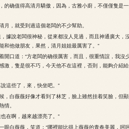
的确值得高清月驕傲，因為，古雅小廚，不僅僅隻是一
月，就受到過這個老闆的不少幫助。
，據說老闆很神秘，從來都沒人見過，而且神通廣大，
能和他做朋友，果然，清月姐姐最厲害了。”
開口道：“方老闆的确很厲害，而且，很重情誼，我沒
感激，隻是很不巧，今天他不在這裡，否則，能夠介紹給
說這些了，來，快坐吧。”
，白薇薇好像才看到了林芝，臉上雖然挂着笑臉，但顯
熱情。
也在啊，越來越漂亮了。”
白薇薇，笑道：“哪裡能比得上薇薇的青春美麗，呵呵