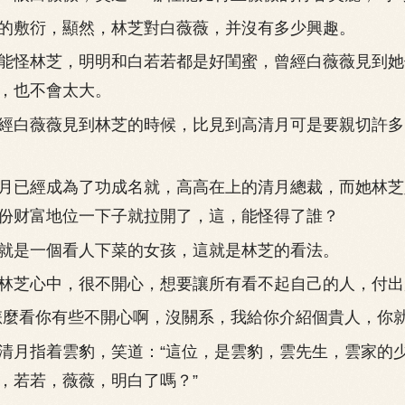
敷衍，顯然，林芝對白薇薇，并沒有多少興趣。
怪林芝，明明和白若若都是好閨蜜，曾經白薇薇見到她
，也不會太大。
白薇薇見到林芝的時候，比見到高清月可是要親切許多
已經成為了功成名就，高高在上的清月總裁，而她林芝
份财富地位一下子就拉開了，這，能怪得了誰？
是一個看人下菜的女孩，這就是林芝的看法。
芝心中，很不開心，想要讓所有看不起自己的人，付出
看你有些不開心啊，沒關系，我給你介紹個貴人，你就
月指着雲豹，笑道：“這位，是雲豹，雲先生，雲家的
，若若，薇薇，明白了嗎？”