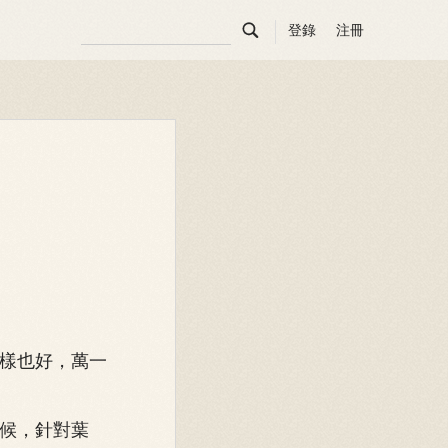

登錄
注冊
樣也好，萬一
候，針對葉