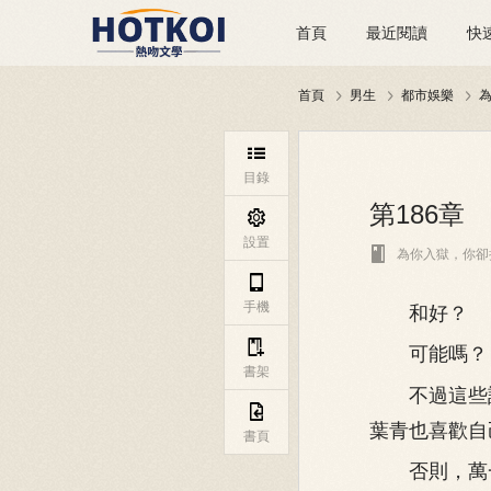
首頁
最近閱讀
快
首頁
男生
都市娛樂




目錄
第186章

設置

為你入獄，你卻

手機
和好？

可能嗎？
書架
不過這些話

葉青也喜歡自
書頁
否則，萬一