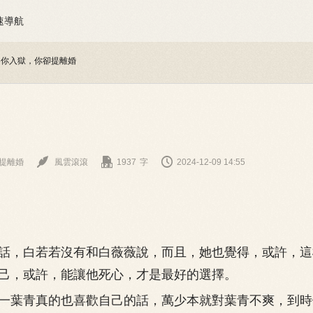
速導航
為你入獄，你卻提離婚



提離婚
風雲滾滾
1937
字
2024-12-09 14:55
，白若若沒有和白薇薇說，而且，她也覺得，或許，這
己，或許，能讓他死心，才是最好的選擇。
葉青真的也喜歡自己的話，萬少本就對葉青不爽，到時