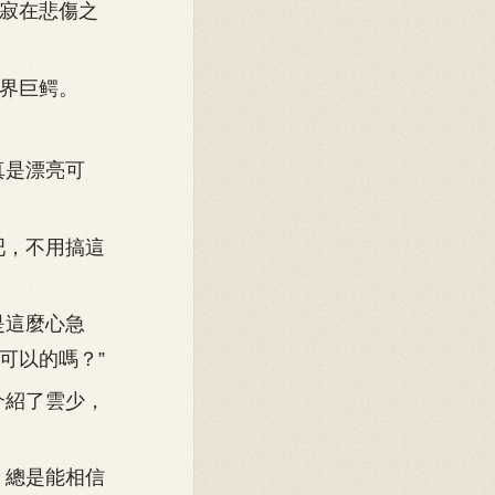
寂在悲傷之
界巨鳄。
真是漂亮可
吧，不用搞這
是這麼心急
可以的嗎？”
介紹了雲少，
，總是能相信