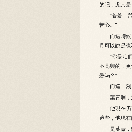
的吧，尤其是
“若若，我
苦心。”
而這時候，
月可以說是夜
“你是咱們
不高興的，更
戀嗎？”
而這一刻，
葉青啊，這
他現在仍舊
這些，他現在
是葉青，點