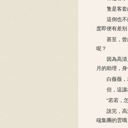
隻是客套的
這倒也不能
度即便有差别
甚至，曾經
呢？
因為高清月
月的助理，身
白薇薇，就
但，這讓林
“若若，怎麼
說完，高清
端集團的雲哦