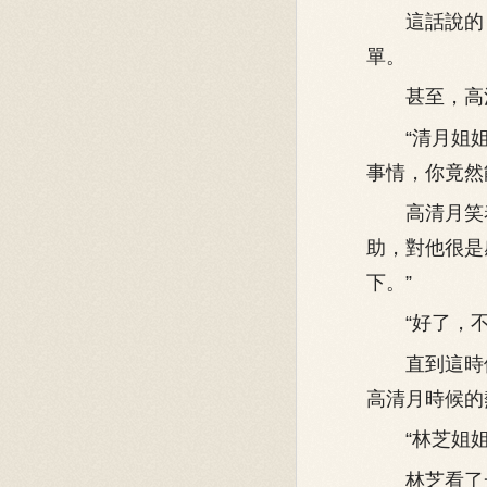
這話說的，
單。
甚至，高清
“清月姐姐
事情，你竟然
高清月笑着
助，對他很是
下。”
“好了，不
直到這時候
高清月時候的
“林芝姐姐
林芝看了一眼