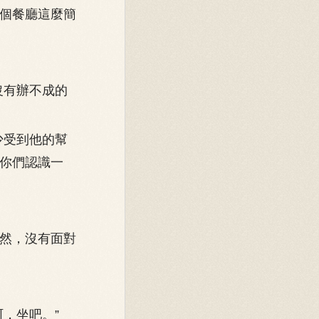
個餐廳這麼簡
沒有辦不成的
少受到他的幫
你們認識一
然，沒有面對
，坐吧。”