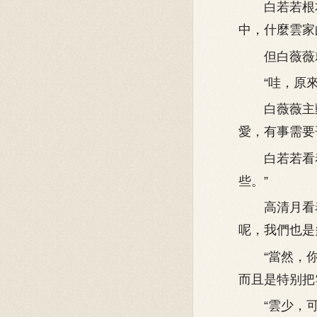
白若若根本
中，什麼雲家
但白薇薇就
“哇，原來是
白薇薇主動
愛，有事需要
白若若看着
些。”
高清月看着
呢，我們也是
“當然，你
而且是特别把
“雲少，可