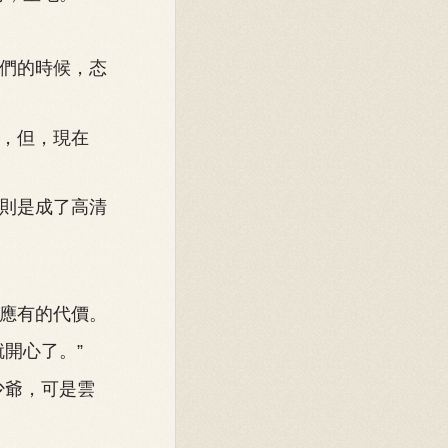
們的時候，态
，但，現在
則是成了高清
應有的代價。
開心了。”
少爺，可是雲