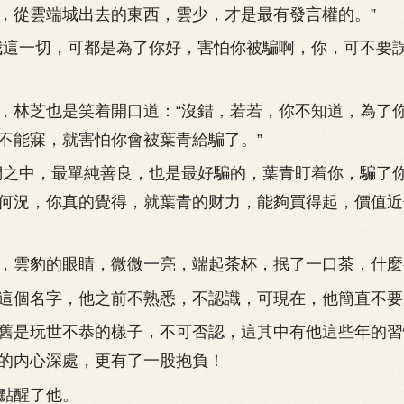
，從雲端城出去的東西，雲少，才是最有發言權的。”
這一切，可都是為了你好，害怕你被騙啊，你，可不要
林芝也是笑着開口道：“沒錯，若若，你不知道，為了
不能寐，就害怕你會被葉青給騙了。”
之中，最單純善良，也是最好騙的，葉青盯着你，騙了
何況，你真的覺得，就葉青的财力，能夠買得起，價值近
雲豹的眼睛，微微一亮，端起茶杯，抿了一口茶，什麼
個名字，他之前不熟悉，不認識，可現在，他簡直不要
是玩世不恭的樣子，不可否認，這其中有他這些年的習
的内心深處，更有了一股抱負！
醒了他。