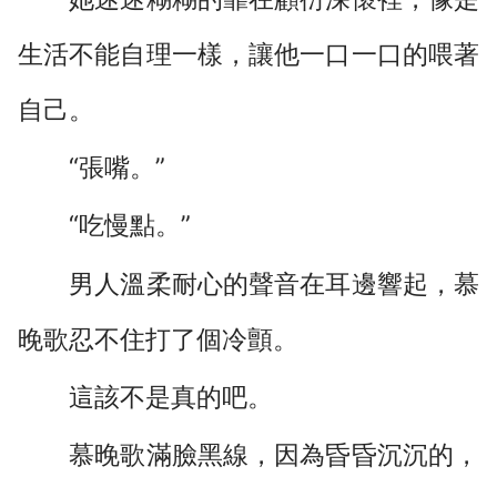
生活不能自理一樣，讓他一口一口的喂著
自己。
“張嘴。”
“吃慢點。”
男人溫柔耐心的聲音在耳邊響起，慕
晚歌忍不住打了個冷顫。
這該不是真的吧。
慕晚歌滿臉黑線，因為昏昏沉沉的，