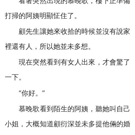
看著突然出現的慕晚歌，樓下正準備
打掃的阿姨明顯怔住了。
顧先生讓她來收拾的時候並沒有說家
裡還有人，所以她並未多想。
現在突然看到有女人出來，才會驚了
一下。
“你好。”
慕晚歌看到陌生的阿姨，聽她叫自己
小姐，大概知道顧衍深並未多提他倆的婚