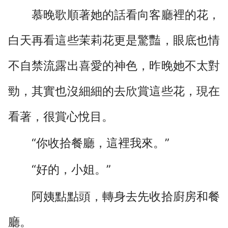
慕晚歌順著她的話看向客廳裡的花，
白天再看這些茉莉花更是驚豔，眼底也情
不自禁流露出喜愛的神色，昨晚她不太對
勁，其實也沒細細的去欣賞這些花，現在
看著，很賞心悅目。
“你收拾餐廳，這裡我來。”
“好的，小姐。”
阿姨點點頭，轉身去先收拾廚房和餐
廳。