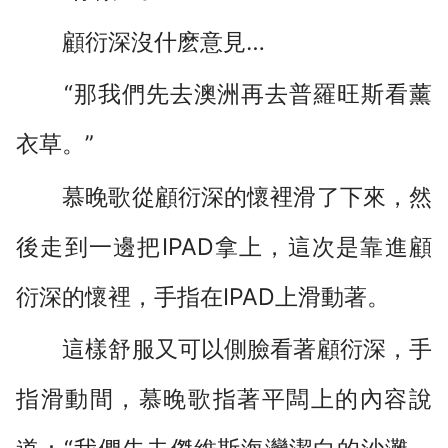
顧衍深沒什麽意見…
“那我們先去澳洲再去普羅旺斯看薰
衣草。”
慕晚歌從顧衍深的懷裡滑了下來，然
後走到一邊把IPAD拿上，這次是靠進顧
衍深的懷裡，手指在IPAD上滑動著。
這樣舒服又可以側臉看著顧衍深，手
指滑動間，慕晚歌指著平闆上的內容說