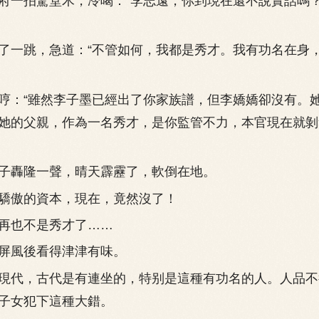
一拍驚堂木，冷喝：“李志遠，你到現在還不說實話嗎
一跳，急道：“不管如何，我都是秀才。我有功名在身
：“雖然李子墨已經出了你家族譜，但李嬌嬌卻沒有。
她的父親，作為一名秀才，是你監管不力，本官現在就剝
轟隆一聲，晴天霹靂了，軟倒在地。
傲的資本，現在，竟然沒了！
也不是秀才了……
風後看得津津有味。
代，古代是有連坐的，特别是這種有功名的人。人品不
子女犯下這種大錯。