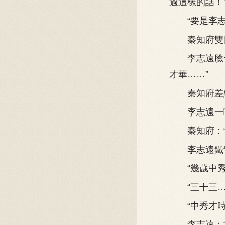
過這樣的話！
“要是李志遠
秦知府雙眼一
李志遠臉色
才華……”
秦知府差點
李志遠一噎，
秦知府：“
李志遠鐵青
“幾歲中秀
“三十三…
“中秀才時
李志遠：“