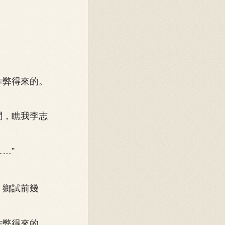
作弊得來的。
問，瞧我李志
…”
，鄉試前幾
作弊得來的，