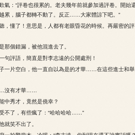
氣：“評卷也很累的。老夫幾年前就參加過評卷。開始
越累，腦子都轉不動了。反正……大家體諒下吧。”
，懂了！意思是，人都有老眼昏花的時候。再嚴密的評
那個錯漏，被他混進去了。
句評語，簡直是對李志遠的公開處刑！
一片空白，他一直自以為是的才華……在這些進士和舉
沒有才華……
中秀才，竟然是僥幸？
不了，有些瘋了：“哈哈哈哈……”
就笑不出了。