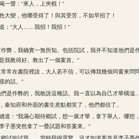
一聲：“來人，上夾棍！”
大變，他哪受得了！與其受苦，不如早招了！
：“大人……我招！我招！”
作弊，我确實一無所知。包括院試，我并不知道他們是
是我教得好。教出了一個案首。”
常常在書院裡說，大人若不信，可以傳我幾個同窗來問
樣的話。”
是作弊的，我敢說這種話。我一直以為自己才華橫溢…
秦知府和外面的書生差點都笑了，他們都信了。
道：“我滿心期待鄉試，想一展才華，拿下舉人。哪想
李子墨突然拿了一疊試題和答案來。”
鄉試的試題……當時我很震驚。這才知道案首是李子墨