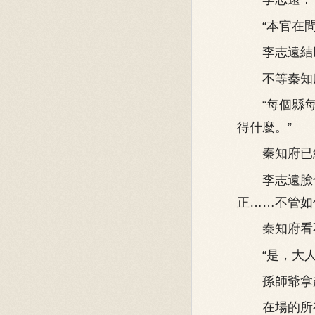
“本官在問
李志遠結巴道
不等秦知府
“每個縣每次
得什麼。”
秦知府已經氣
李志遠臉色
正……不管如
秦知府看不下
“是，大人
孫師爺拿起
在場的所有