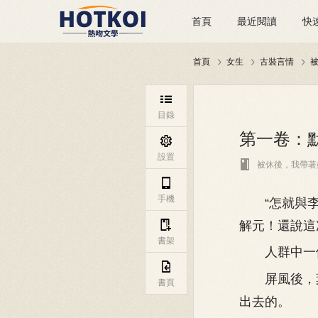
首頁
最近閱讀
快
首頁
女生
古裝言情




目錄
第一卷：默

設置

被休後，我帶著

手機
“怎就與李
解元！還說這

書架
人群中一個

屏風後，葉
書頁
出去的。