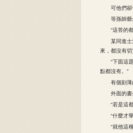
可他們卻一
等孫師爺念
“這答的都
某同進士滿
來，都沒有切
“下面這題
點都沒有。”
有個刻薄的
外面的書生
“若是這都
“什麼才華
“就他這種