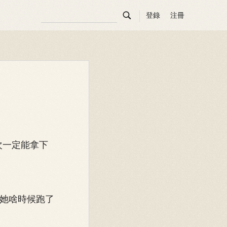

登錄
注冊
次一定能拿下
她啥時候跑了