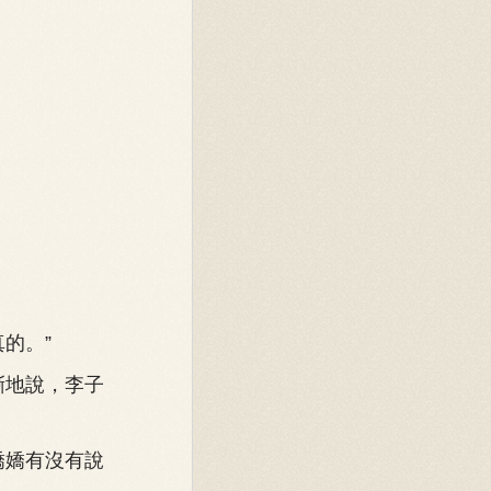
的。”
慚地說，李子
嬌嬌有沒有說