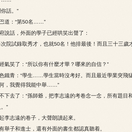
你話。”
：“第50名……”
說話，外面的學子已經哄笑出聲了：
院試錄取秀才，也就50名！他排最後！而且三十三歲
笑了：“所以你有什麼才華？哪來的自信？”
鐵青：“學生……學生當時沒考好。而且最近學業突飛
何，我覺得我能中舉……”
去了：“孫師爺，把李志遠的考卷念一念，所有題目和
。”
李志遠的卷子，大聲朗讀起來。
舉子和進士，還有外面的書生都認真聽着。