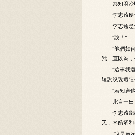
秦知府冷喝
李志遠臉色
李志遠急道
“說！”
“他們如何
我一直以為，
“這事我還
遠說沒說過這
“若知道他們
此言一出，
李志遠繼續
天，李嬌嬌和
“說是這次