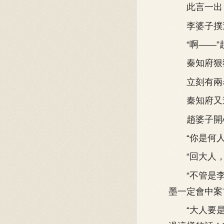
此言一出，
李婆子撲過去
“啊——”趙
秦知府狠狠一
立刻有兩名
秦知府又道
趙婆子開心死
“你是何人
“回大人，我
“不管是李
墨一定會中案
“大人要是