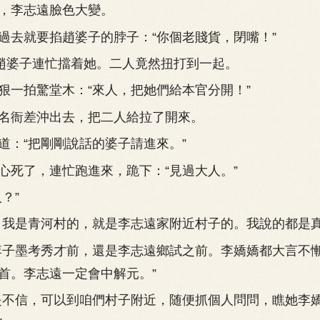
李志遠臉色大變。
就要掐趙婆子的脖子：“你個老賤貨，閉嘴！”
婆子連忙擋着她。二人竟然扭打到一起。
拍驚堂木：“來人，把她們給本官分開！”
衙差沖出去，把二人給拉了開來。
：“把剛剛說話的婆子請進來。”
了，連忙跑進來，跪下：“見過大人。”
？”
是青河村的，就是李志遠家附近村子的。我說的都是真
子墨考秀才前，還是李志遠鄉試之前。李嬌嬌都大言不
首。李志遠一定會中解元。”
不信，可以到咱們村子附近，随便抓個人問問，瞧她李