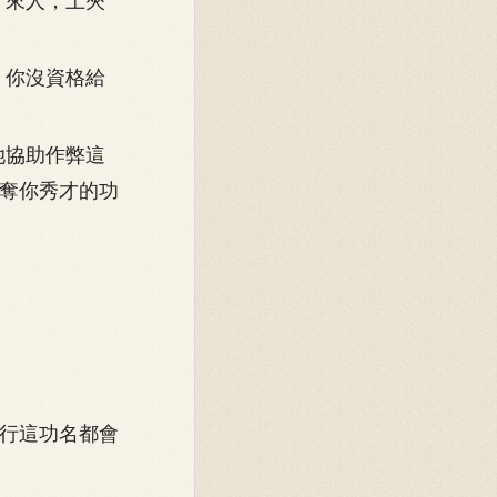
？來人，上夾
，你沒資格給
她協助作弊這
奪你秀才的功
行這功名都會