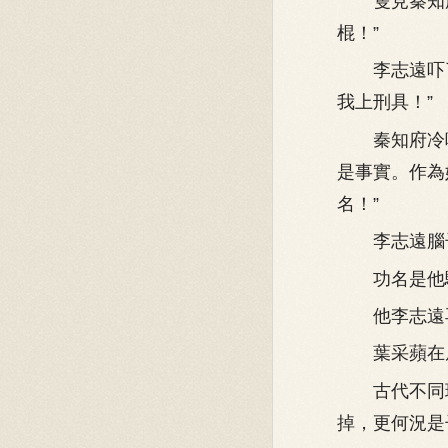
隻見秦知府
棍！”
李志遠吓了
我上刑具！”
秦知府冷哼
是事實。作為
名！”
李志遠腦子
功名是他驕
他李志遠再
葉采蘋在屏
古代不同現
掉，更何況是