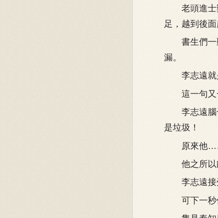
老頭進士歎
足，越到後面
書生們一聽
漏。
李志遠就是
這一句又一
李志遠腦子
是垃圾！
原來他……
他之所以能
李志遠接受
可下一秒他