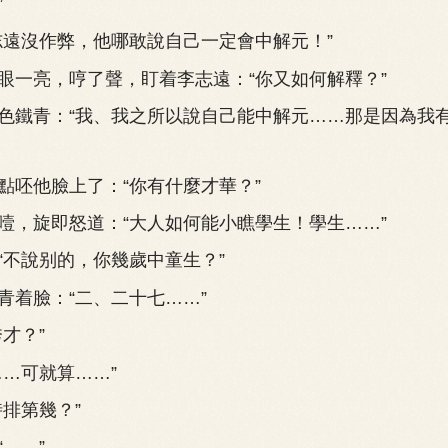
”
沒作弊，他哪敢說自己一定會中解元！”
亮，哼了聲，盯着李志遠：“你又如何解釋？”
鐵青：“我、我之所以說自己能中解元……那是因為我
呸他臉上了：“你有什麼才華？”
旋即怒道：“大人如何能小瞧學生！學生……”
不說别的，你幾歲中童生？”
着臉：“二、二十七……”
才？”
…可就算……”
排第幾？”
……”