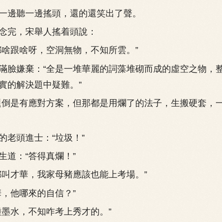
邊聽一邊搖頭，還的還笑出了聲。
完，宋舉人搖着頭說：
啥跟啥呀，空洞無物，不知所雲。”
臉嫌棄：“全是一堆華麗的詞藻堆砌而成的虛空之物，
實的解決題中疑難。”
倒是有應對方案，但那都是用爛了的法子，生搬硬套，
老頭進士：“垃圾！”
道：“答得真爛！”
叫才華，我家母豬應該也能上考場。”
，他哪來的自信？”
墨水，不知咋考上秀才的。”