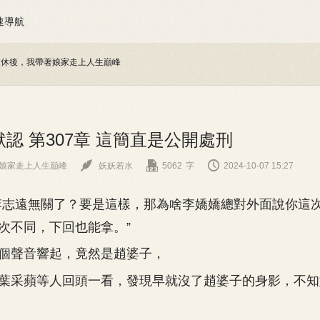
速導航
被休後，我帶著娘家走上人生巔峰
認 第307章 這簡直是公開處刑



娘家走上人生巔峰
妖妖若水
5062
字
2024-10-07 15:27
志遠無關了？要是這樣，那為啥李嬌嬌總對外面說你這
次不同，下回也能拿。”
聲音響起，竟然是趙婆子，
采蘋等人回頭一看，發現早就沒了趙婆子的身影，不知