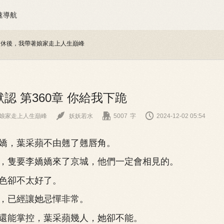
速導航
被休後，我帶著娘家走上人生巔峰
認 第360章 你給我下跪



娘家走上人生巔峰
妖妖若水
5007
字
2024-12-02 05:54
，葉采蘋不由翹了翹唇角。
隻要李嬌嬌來了京城，他們一定會相見的。
卻不太好了。
已經讓她忌憚非常。
能掌控，葉采蘋幾人，她卻不能。