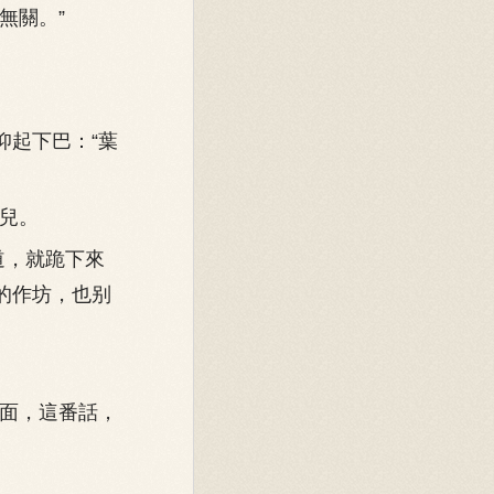
無關。”
起下巴：“葉
兒。
道，就跪下來
你的作坊，也别
面，這番話，