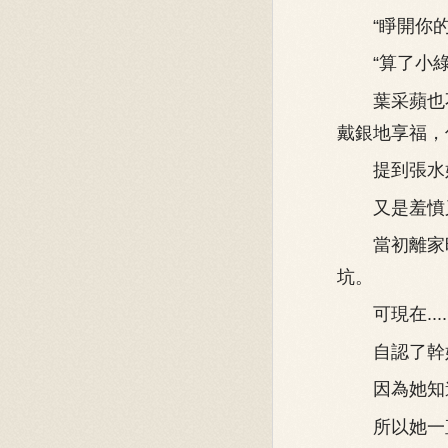
“睜開你的狗
“算了小綠。
葉采蘋也不
戴銀地享福，
提到張水娘
又是羞憤又
當初離家時
坑。
可現在.....
自認了幹娘
因為她知道
所以她一直