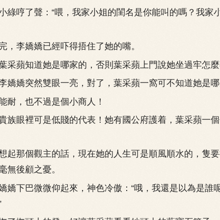
綠哼了聲：“喂，我家小姐的閨名是你能叫的嗎？我家
，李嬌嬌已經吓得捂住了她的嘴。
采蘋知道她是哪家的，否則葉采蘋上門說她坐過牢怎麼
嬌嬌突然雙眼一亮，對了，葉采蘋一窩可不知道她是哪
耐，也不過是個小商人！
族眼裡可是低賤的代表！她有國公府護着，葉采蘋一個
起那個觀主的話，現在她的人生可是順風順水的，隻要
毫無後顧之憂。
嬌下巴微微仰起來，神色冷傲：“哦，我還是以為是誰
”