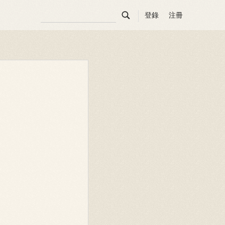

登錄
注冊