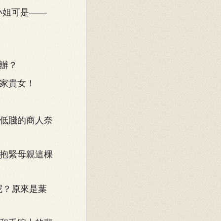
小姐可是——
辦？
家貴女！
低賤的商人奈
抱緊母親這棵
呢？原來是葉