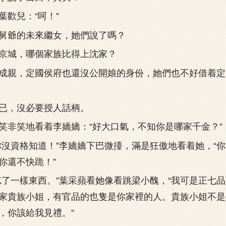
歡兒：“呵！”
爺的未來繼女，她們說了嗎？
城，哪個家族比得上沈家？
親，定國侯府也還沒公開娘的身份，她們也不好借着定
，沒必要授人話柄。
笑地看着李嬌嬌：“好大口氣，不知你是哪家千金？”
資格知道！”李嬌嬌下巴微擡，滿是狂傲地看着她，“你
你還不快跪！”
一樣東西。”葉采蘋看她像看跳梁小醜，“我可是正七品
家貴族小姐，有官品的也隻是你家裡的人。貴族小姐不是
，你該給我見禮。”