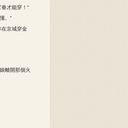
眷才能穿！”
懂。”
你在京城穿金
娘離開那個火