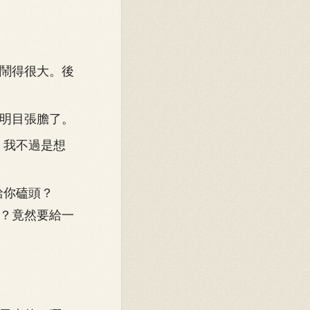
鬧得很大。後
明目張膽了。
！我不過是想
給你磕頭？
？竟然要給一