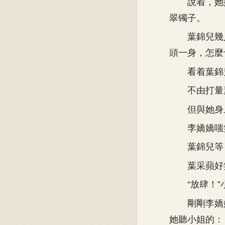
說着，她撫
翠镯子。
葉錦兒幾人
頭一身，怎麼
看着葉錦兒
不由打量葉采
但與她身上
李嬌嬌嗤笑：
葉錦兒等：“..
葉采蘋好笑
“放肆！”
剛剛李嬌嬌
她聽小姐的：