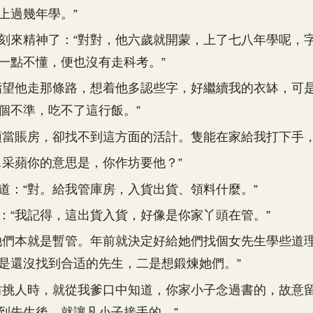
上過幾年學。”
來精神了：“對對，他六歲就開蒙，上了七八年學呢，
一點不懂，便也沒有走科考。”
望他走那條路，想着他多認些字，好繼續我的衣缽，可
個不準，吃不了這行飯。”
賬房，卻找不到這方面的活計。隻能在家給我打下手，
采蘋你的意思是，你作坊要他？”
“對。給我管庫房，入貨出貨、領料什麼。”
我記得，這出貨入貨，好像是你家丫頭在管。”
們本就是暫管。年前就決定好給她們找個女先生學些道
是還沒找到合适的先生，二是想鍛煉她們。”
挑人時，就從我爹口中知道，你家小子念過書的，故意
到先生後，就讓凡小子接手的。”