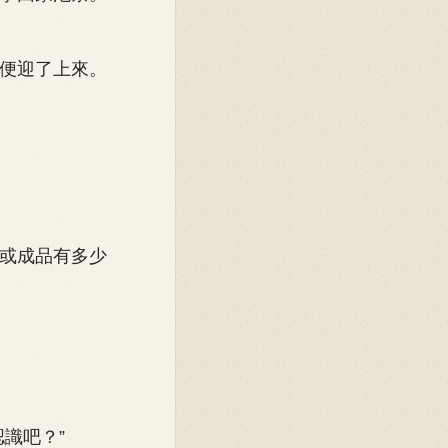
便迎了上來。
或成品有多少
識吧？”