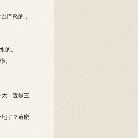
才進門檻的，
水的。
樣。
子大，還是三
分地了？這麼