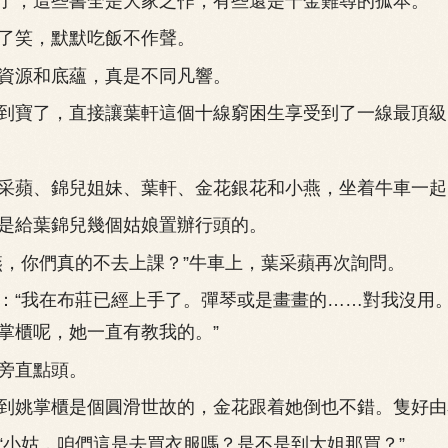
，這些書全是大家之作，有些還是千金難尋的孤本。
笑，默默吃飯不作聲。
源和底蘊，真是不同凡響。
寶了，直接讓葉軒這個十線窮困生享受到了一線最頂級
蘋、錦兒姐妹、葉軒、金花銀花和小燕，坐着牛車一起
給葉錦兒幾個姑娘置辦行頭的。
你們真的不去上課？”牛車上，葉采蘋再次詢問。
“我在布莊已經上手了。彈琴或是畫畫的……對我沒用
掌櫃呢，她一直有教我的。”
直點頭。
姚掌櫃是個圓滑世故的，金花跟着她倒也不錯。隻好由
姑，咱們這是去買衣服嗎？是不是到大姐那買？”