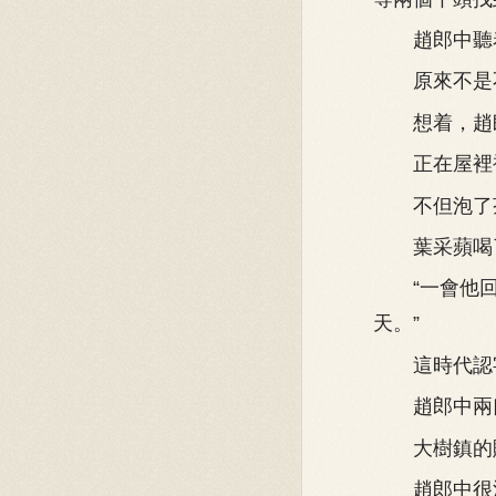
趙郎中聽着
原來不是不
想着，趙郎中
正在屋裡補
不但泡了茶
葉采蘋喝了
“一會他回
天。”
這時代認字
趙郎中兩口
大樹鎮的賬
趙郎中很滿