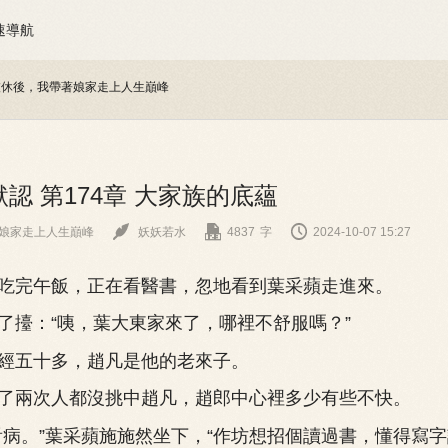
速導航
被休後，我帶著娘家走上人生巔峰
認 第174章 大家族的底蘊



娘家走上人生巔峰
妖妖若水
4837
字
2024-10-07 15:27
完午飯，正在看醫書，忽地看到葉采蘋走進來。
：“咦，葉大東家來了，哪裡不舒服嗎？”
五十多，趙凡是他的老來子。
兩次人都沒挑中趙凡，趙郎中心裡多少有些不快。
。”葉采蘋施施然坐下，“作坊想招個讀過書，懂得寫字