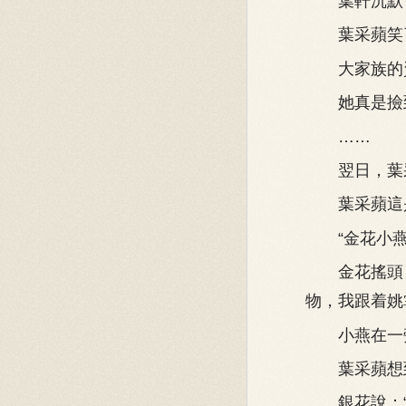
葉軒沉默了
葉采蘋笑了
大家族的資
她真是撿到
……
翌日，葉采
葉采蘋這是
“金花小燕，
金花搖頭：
物，我跟着姚
小燕在一旁
葉采蘋想到
銀花說：“小