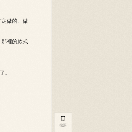
寸定做的。做
。那裡的款式
了。

投票