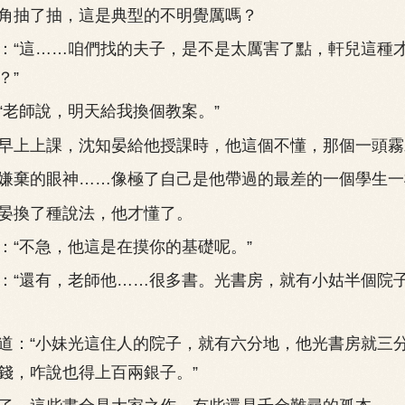
抽了抽，這是典型的不明覺厲嗎？
“這……咱們找的夫子，是不是太厲害了點，軒兒這種
？”
老師說，明天給我換個教案。”
上上課，沈知晏給他授課時，他這個不懂，那個一頭霧
棄的眼神……像極了自己是他帶過的最差的一個學生一
換了種說法，他才懂了。
“不急，他這是在摸你的基礎呢。”
“還有，老師他……很多書。光書房，就有小姑半個院
：“小妹光這住人的院子，就有六分地，他光書房就三
錢，咋說也得上百兩銀子。”