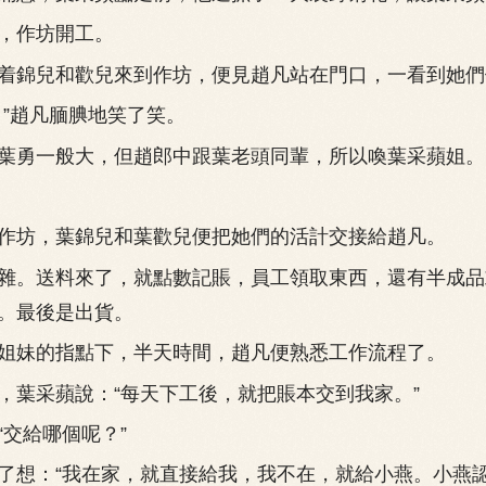
作坊開工。
錦兒和歡兒來到作坊，便見趙凡站在門口，一看到她們
”趙凡腼腆地笑了笑。
勇一般大，但趙郎中跟葉老頭同輩，所以喚葉采蘋姐。
坊，葉錦兒和葉歡兒便把她們的活計交接給趙凡。
。送料來了，就點數記賬，員工領取東西，還有半成品
。最後是出貨。
妹的指點下，半天時間，趙凡便熟悉工作流程了。
采蘋說：“每天下工後，就把賬本交到我家。”
交給哪個呢？”
：“我在家，就直接給我，我不在，就給小燕。小燕認