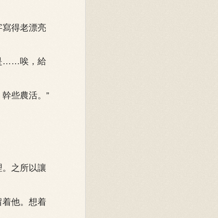
字寫得老漂亮
是……唉，給
幹些農活。”
理。之所以讓
留着他。想着