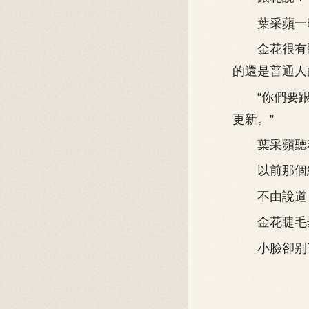
葉采蘋一時
金花很有眼
的還是普通人
“你們要跟
更新。”
葉采蘋聽着
以前那個總
不由說道：“
金花睫毛垂
小臉卻别了