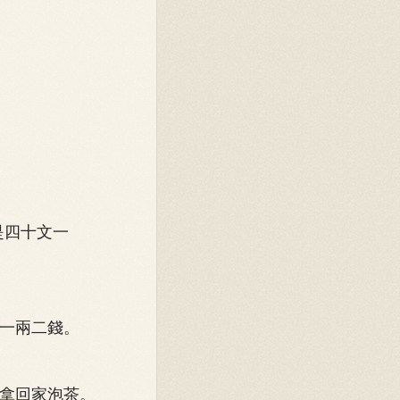
是四十文一
一兩二錢。
拿回家泡茶。