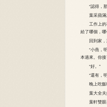
“認得，那
葉采蘋滿
工作上的事
給了哪個，哪
回到家，葉
“小燕，明
本過來。你接
“好。”
“還有，明
晚上吃飯時
葉大全夫婦
葉軒雙眼亮亮