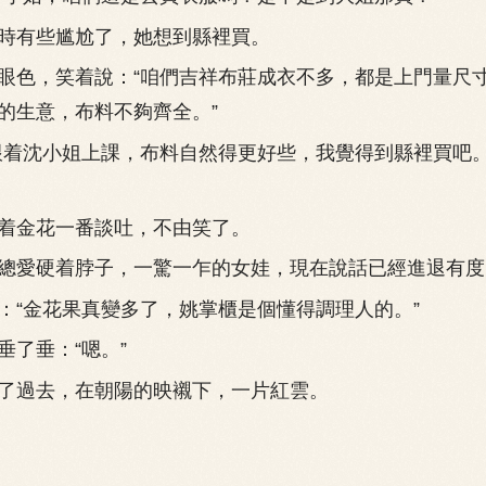
有些尴尬了，她想到縣裡買。
色，笑着說：“咱們吉祥布莊成衣不多，都是上門量尺
的生意，布料不夠齊全。”
着沈小姐上課，布料自然得更好些，我覺得到縣裡買吧
金花一番談吐，不由笑了。
愛硬着脖子，一驚一乍的女娃，現在說話已經進退有度
金花果真變多了，姚掌櫃是個懂得調理人的。”
了垂：“嗯。”
過去，在朝陽的映襯下，一片紅雲。