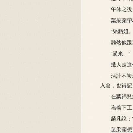
午休之後，
葉采蘋帶着
“采蘋姐。
雖然他跟葉
“過來。”
幾人走進作
活計不複雜
入倉，也得記
在葉錦兒姐
臨着下工，葉
趙凡說：“
葉采蘋想了想