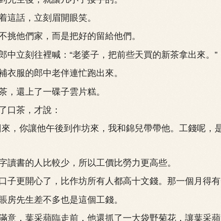
這話，立刻眉開眼笑。
挑他們家，而是把好的留給他們。
立刻往裡喊：“老婆子，把前些天買的新茶拿出來。”
衣服的郎中老伴連忙跑出來。
，還上了一碟子雲片糕。
口茶，才說：
來，你讓他午後到作坊來，我和錦兒帶帶他。工錢呢，
讀書的人比較少，所以工價比勞力更高些。
子更開心了，比作坊所有人都高十文錢。那一個月得有
房先生差不多也是這個工錢。
意，葉采蘋臨走前，他還抓了一大袋野菊花，讓葉采蘋