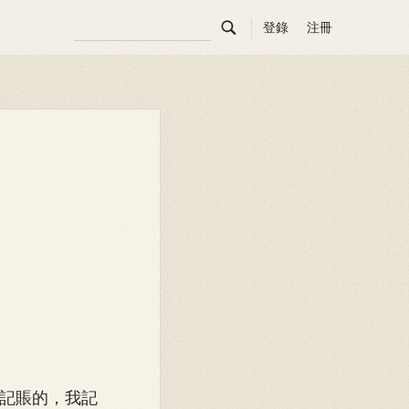

登錄
注冊
記賬的，我記