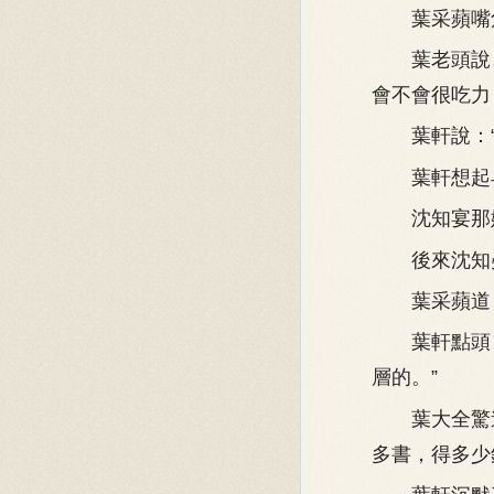
葉采蘋嘴角
葉老頭說：
會不會很吃力
葉軒說：“
葉軒想起早
沈知宴那嫌
後來沈知晏
葉采蘋道：
葉軒點頭：
層的。”
葉大全驚道
多書，得多少