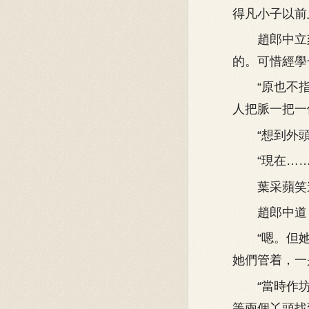
得凡小子以前
趙郎中立刻
的。可惜經學
“原也不指
人把脈一把一
“想到外頭當
“現在……
葉采蘋笑道：
趙郎中道：“
“嗯。但她
她們管着，一
“當時作坊
等兩個丫頭找