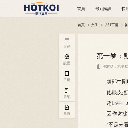
首頁
最近閱讀
快
首頁
女生
古裝言情




目錄
第一卷：默

設置

被休後，我帶著

手機
趙郎中剛吃

他眼皮擡了擡
書架
趙郎中已經

因作坊挑了
書頁
“不是來看病