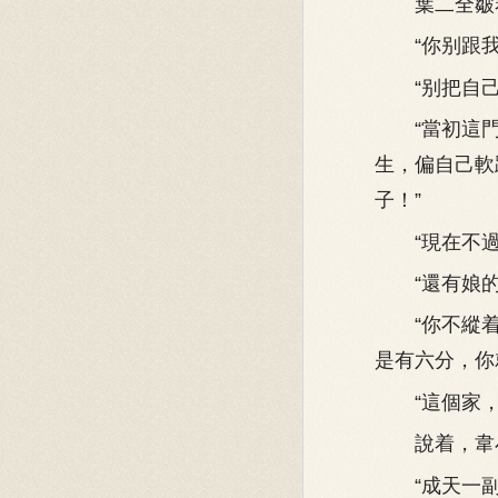
葉二全皺着眉：
“你别跟我逼
“别把自己撇
“當初這門
生，偏自己軟
子！”
“現在不過
“還有娘的所
“你不縱着
是有六分，你
“這個家，
說着，韋小
“成天一副