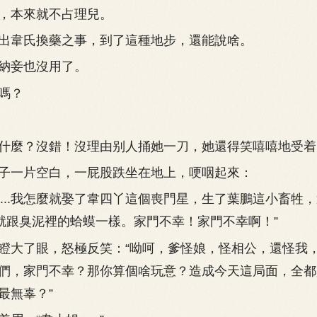
，本來就不占理兒。
韋氏換藥之事，到了這種地步，還能說啥。
妾也沒用了。
嗎？
麼？沒錯！沒理由别人捅她一刀，她還得笑嘻嘻地受着
一片空白，一屁股跌坐在地上，哽咽起來：
....我怎麼就娶了韋四丫這個喪門星，生了葉鵬這小畜牲
...就跟臭泥裡的蛤蟆一樣。家門不幸！家門不幸啊！”
大了眼，怒極反笑：“呦呵，爹怪娘，怪相公，還怪我
們，家門不幸？那你算個啥玩意？造成今天這局面，全都
最無辜？”