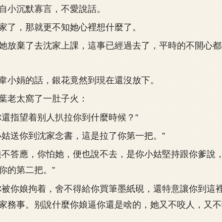
小沉默寡言，不愛說話。
了，那就更不知她心裡想什麼了。
放棄了去沈家上課，這事已經過去了，平時的不開心都
小娟的話，銀花竟然到現在還沒放下。
老太窩了一肚子火：
還指望着别人扒拉你到什麼時候？”
送你到沈家念書，這是拉了你第一把。”
不答應，你怕她，便也說不去，是你小姑堅持跟你爹說
你的第二把。”
被你娘拘着，舍不得給你買筆墨紙硯，還特意讓你到這
家務事。别說什麼你娘逼你還是啥的，她又不咬人，又不