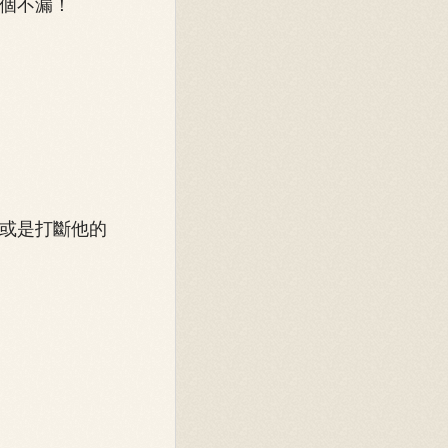
個不漏！
或是打斷他的