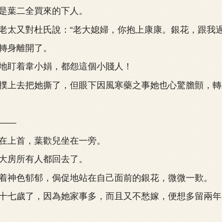
葉二全買來的下人。
又對杜氏說：“老大媳婦，你抱上康康。銀花，跟我過
身離開了。
盯着韋小娟，都怨這個小賤人！
上去把她撕了，但眼下因風寒藥之事她也心驚膽顫，轉
——
上首，葉歡兒坐在一旁。
房所有人都回去了。
神色郁郁，侷促地站在自己面前的銀花，微微一歎。
七歲了，因為她家事多，而且又不愁嫁，便想多留兩年