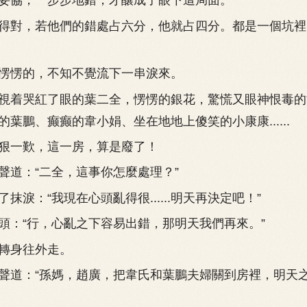
協，一步步地錯，才釀成了眼下這局面。
對，若他們的錯處占六分，他就占四分。都是一個坑裡
愣的，不知不覺流下一串淚來。
着哭紅了眼的葉二全，愣愣的銀花，驚慌又眼神恨毒的
葉鵬、癫癫的韋小娟、坐在地地上傻笑的小康康......
一歎，這一房，算是廢了！
道：“二全，這事你怎麼處理？”
淚：“我現在心頭亂得很......明天再決定吧！”
“行，心亂之下容易出錯，那明天我們再來。”
身往外走。
道：“孫媽，趙廣，把韋氏和葉鵬夫婦關到房裡，明天