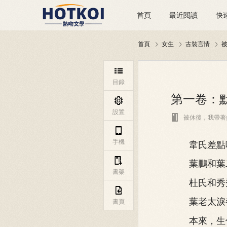
首頁
最近閱讀
快
首頁
女生
古裝言情




目錄
第一卷：默

設置

被休後，我帶著

手機
韋氏差點嘔

葉鵬和葉二
書架
杜氏和秀秀

葉老太淚都掉
書頁
本來，生傻