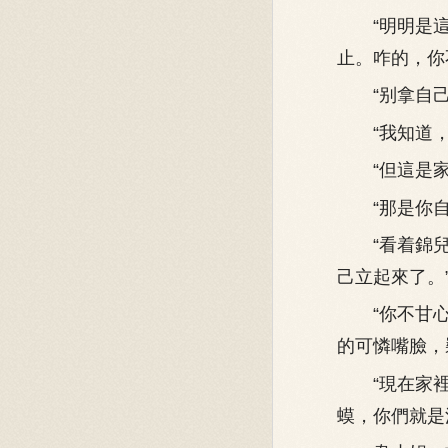
“明明是這
止。咋的，你
“别拿自己年
“我知道，你
“但這是家
“那是你自己
“看着錦兒
己立起來了。
“你不甘心
的可憐嘴臉，
“現在家裡
蟆，你們就是