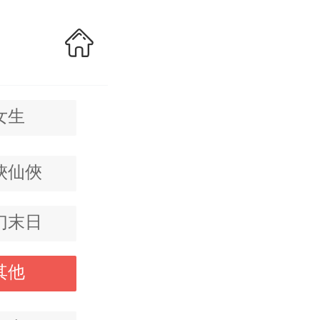
女生
俠仙俠
幻末日
其他