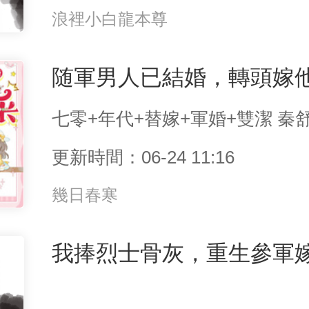
浪裡小白龍本尊
随軍男人已結婚，轉頭嫁
更新時間：06-24 11:16
幾日春寒
我捧烈士骨灰，重生參軍