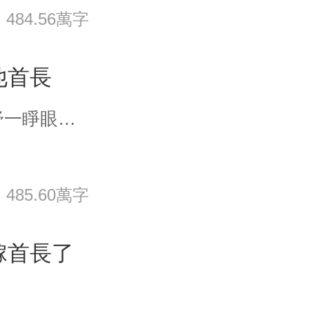
484.56萬字
他首長
七零+年代+替嫁+軍婚+雙潔 秦舒一睜眼正在火車上，被不法法分子挾持著，一把槍抵在腦門上，危在旦夕。 通過記憶得知，原主是隨軍替嫁。 她先暴打不法分子，預定公安局工作，再去部隊找替嫁男人。 到了部隊發現男人不僅已婚二胎都快出生了。 此事驚動上級，一番討論後決定給秦舒另外找個好同志。 秦舒擡手指向身高一米九，大長腿，最帥最年輕首長，“我要他！” 眾人：“！！！！” 一米九大長腿牧野：“好” 兩人以火箭速度領了證，領證後秦舒擔心這婚結得太快，沒有感情，擔心會離婚，決定先搞事業。 婚後頻頻獨守空房的大長腿牧野氣得一把將某人堵在牆角…… …… 秦暮瑤前世被父母逼去隨軍，隨軍才發現自己定有婚約的男人早已
485.60萬字
嫁首長了