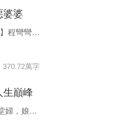
惡婆婆
【種田+爽文+系統+萌寶+無男主】程彎彎睡醒一睜眼，成了古代大河村33歲的農婦。四個兒子跪在床前喊娘，兒媳肚子裡還揣着一個孫子。母胎單身33年的她，一躍成為了奶奶婆婆級别的人物。調教四個兒子已經夠難了，沒想到天降災禍，蝗災、旱災、雪災…唯一慶幸的是，她有一個交易商城。叮！天然野菜10個銅闆！叮！野生肥魚200個銅闆！程彎彎有兩個目标：第一，帶着一家人安度荒年，第二，在古代重新活出精彩！
370.72萬字
人生巔峰
葉采蘋一睜眼，就是個被休的下堂婦，娘家嫂子對她磨刀霍霍。 不是嫂子不容人，實在是這個身子的原主太極品！ 有多極品？ 來，請看——為了給夫家蓋房，但凡娘家有一顆餘糧，她都會像條瘋狗一樣聞著味兒回來搜刮走。 為了讓婆婆天天吃肉，她把爹娘珍藏在老鼠洞裏的半文錢都摳了出來。 為了供相公念書，她像癲婆一樣撒潑打滾逼侄子斷學，讓娘家給相公車束修。 這是道德的淪喪，還是智障在癲狂？ 最後，相公如願考上了秀才，而她，眾望所歸地被休下堂！ 接收這個身體後，葉采蘋擼起袖子，開始幹活了……不是她喜當冤種愛扶貧，而是合作雙贏更有性價比！ 在她的努力下，娘家富得流油，個個走上了人生巔峰！ 全村一起奔小康，就連村口那條廢