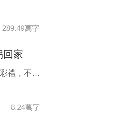
289.49萬字
拐回家
“可以和我結婚嗎？” “我不要彩禮，不要房子，不要車子，隻要一本結婚證！” 出獄後的雲慕為了阻止爸媽将她嫁給殘疾毀容的權家三少，不惜當街找人結婚。 不抱希望的她，卻找到了一個帥氣逼人的老公。 老公說，他隻是一個普通人。 老公還說，愛他沒有結果。 雲慕恪守他的要求，不動心也就不會心痛。 可是漸漸的某個男人卻不安分起來。 一場舞會。 雲慕看了一眼多年的青梅竹馬，驚覺再無從前心動的感覺。 可是某人卻醋了一晚上。 作為壓軸出場的大佬，他穿越人群，挽住雲慕的腰。 “愛我，一定會有結果！”
-8.24萬字