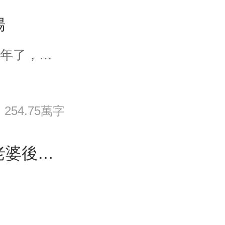
腸
蘇清影：“葉辰，我們離婚吧，三年了，我想要的你都給不了。” “其實，這三年，你的一切都是我給的。”葉辰雖然這麼想，不過他沒說。
254.75萬字
離婚後，我的絕世戰神大老婆後悔了