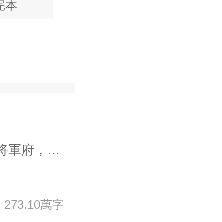
完本
她侍奉公婆，以自己的嫁妝補貼将軍府，卻換來他以一身戰功求娶女将軍為平妻。 戰北望譏諷：宋惜惜，你可知你的錦衣玉食珠光寶氣，全靠本将軍和易昉抵禦蠻敵浴血奮戰得來的？ 你永遠都成為不了易昉那樣飒爽威風的女将，你隻懂得弄青巧，再與一堆夫人交流内宅陰損手段。 宋惜惜轉身離開，策馬上了戰場，她本是将門之後，隻不過為你戰北望洗手做羹湯，不代表她拿不起長槍了。
273.10萬字