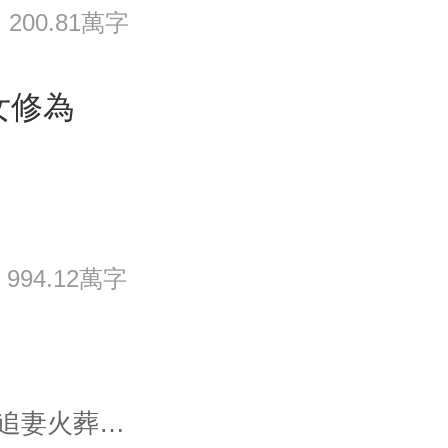
200.81萬字
女修為
994.12萬字
【先婚後愛+大型真香現場+追妻火葬場】 時淺被繼母設計，被迫嫁給了個植物人。植物人老公有三好：有錢，有顔，醒不了！ 昏迷三年多的傅斯年醒來，發現自己多了一個妻子。小嬌妻膚白、貌美、大長腿。 傅斯年表示：不愛，不需要！随後冰冷冷地甩出一份離婚協議。 …… 不久，小有名氣的時淺被拍到上了大佬傅斯年豪車的照片。 傅斯年公開澄清：我和時小姐認識。 網友：隻是認識嗎？都車接車送了！坐等傅大佬在線打臉，九百萬粉絲看着呢！ 再不久，紅出圈的時淺被拍到與傅斯年同時進入一家酒店，三天三夜才出來。 傅斯年再次澄清：我與時小姐不是你們想的那種關系，并未交往。 網友：傅大佬