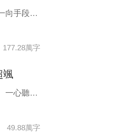
隔天上朝，百官們震驚的發現，一向手段殘忍的攝政王臉上多了兩個印子。 大臣A：那一定是被貓撓的，呵呵。 大臣B：喲，怎麼看着這麼像是被媳婦...... 大臣C、D、E慌忙撲上去一把捂住他的嘴，拳打腳踢怒罵。 “都說是被貓撓的喽，你還要叽叽歪歪，一會回去，九族都被滅完了！”
177.28萬字
超颯
崔安如本是将門貴女，醫仙弟子。一心聽從父母交代的謹小慎微，韬光養晦。低嫁三年。卻隻換來了父兄慘死，一旨平妻。新婚夜就出發沙場的夫君帶了懷孕的青梅竹馬回來，上來就發表無恥言論――“知音一身醫術卓絕，豈是你這種深宅婦人能比較的！”“知音是為了救我才犧牲，我必須娶她！”崔安如冷笑一聲，不裝了。和離拿回嫁妝，打臉渣男一家，照顧寡嫂親侄，重振鎮國公府！懸壺妙手救人無數，各路極品，追悔莫及卻于事無補。一不小心，還治好了某病弱王爺的隐疾！崔安如還沒來得及跑，就被攬進了懷裡，“大夫妙手回春，本王隻有以身相許了......”百裡紅妝，江山為聘。崔安如傻眼了。她真沒想再高嫁呀！
49.88萬字