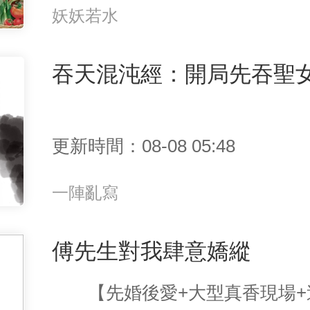
妖妖若水
吞天混沌經：開局先吞聖
更新時間：08-08 05:48
一陣亂寫
傅先生對我肆意嬌縱