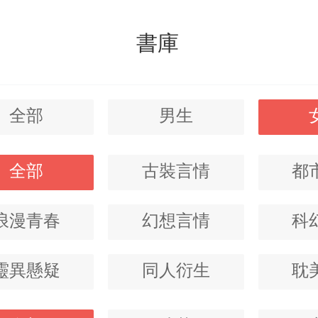
書庫
全部
男生
全部
古裝言情
都
浪漫青春
幻想言情
科
靈異懸疑
同人衍生
耽