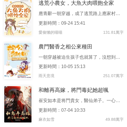
逃荒小農女，大魚大肉喂飽全家
應青辭一朝穿越，成了逃荒路上應家村的小農女。彈盡糧絕，路遇匪禍，一家人流離失所。應青辭撸起袖子，日子窮，那就想辦法變富。誰叫她有一股可令萬物複蘇的生之精氣！采野果釀酒，做豆腐，開繡坊，收徒弟。日子過的越來越好，人也越來越美。……京城有人傳聞，當今陛下的長子看上了一個上不得台面的小農女。還放在心尖尖上寵着，大家夥兒隻是笑笑，不信傳言。豈料，京城詩會上，一個小農女對出了千古絕對。太後壽宴上，小農女送出雙面異色繡，震驚整個大陵。萬國大會上，小農女技驚四座，赢下鄰國三座城池。鄰國王子：貴國人才濟濟，小王不才，對姑娘一見傾心。風光霁月的皇子殿下：看什麼看，這是我媳婦兒！……
更新時間：09-24 15:41
愛偷懶的喵喵
131.81萬字
農門醫香之相公來種田
一朝穿越被迫生孩子也就算了，沒想到竟然還是三胞胎。某女隻想仰天大吼，為啥一下子成了三個孩子的娘！某妖孽極其委屈的跪在某女跟前，左手抱一個孩子右手再抱一個孩子，頭上更是頂一個孩子，可憐兮兮的看着她說道:“娘子，那是為夫祖傳的。”“滾，馬不停蹄的滾！”某女一腳踹了過去，怒不可遏的吼道。且看未婚生子的農家女如何在這古代鬥極品，賺大錢，養包子，戲美男。
更新時間：10-05 15:13
雨天意境
251.07萬字
和離再高嫁，將門毒妃她超颯
崔安如本是将門貴女，醫仙弟子。一心聽從父母交代的謹小慎微，韬光養晦。低嫁三年。卻隻換來了父兄慘死，一旨平妻。新婚夜就出發沙場的夫君帶了懷孕的青梅竹馬回來，上來就發表無恥言論――“知音一身醫術卓絕，豈是你這種深宅婦人能比較的！”“知音是為了救我才犧牲，我必須娶她！”崔安如冷笑一聲，不裝了。和離拿回嫁妝，打臉渣男一家，照顧寡嫂親侄，重振鎮國公府！懸壺妙手救人無數，各路極品，追悔莫及卻于事無補。一不小心，還治好了某病弱王爺的隐疾！崔安如還沒來得及跑，就被攬進了懷裡，“大夫妙手回春，本王隻有以身相許了......”百裡紅妝，江山為聘。崔安如傻眼了。她真沒想再高嫁呀！
更新時間：07-04 10:33
麻衣如雪
49.88萬字