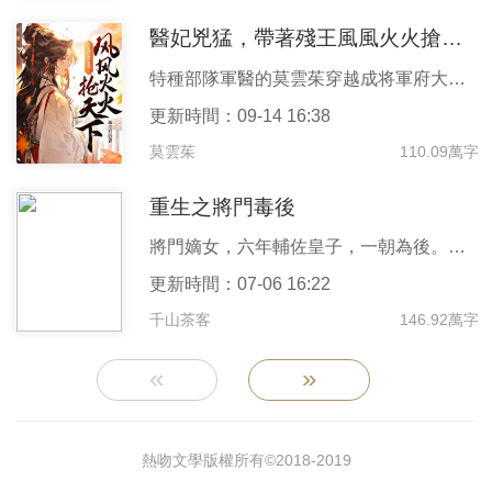
醫妃兇猛，帶著殘王風風火火搶天下
特種部隊軍醫的莫雲茱穿越成将軍府大小姐，原本要做太子妃的她被陷害後捆綁病嬌殘王。女主強勢破陰謀，帶着腹黑病夫君開啟虐渣打臉模式，鬥奇葩，撕白蓮，踩綠婊，搞生意，财運滾滾來，桃花朵朵開。一不小心，名滿天下，不料離奇身世暴露，仇家蜂擁而來，既然有人不讓她躺平，那她就帶着美人夫君奪了這天下又何妨！
更新時間：09-14 16:38
莫雲茱
110.09萬字
重生之將門毒後
將門嫡女，六年輔佐皇子，一朝為後。五年為質歸來，後宮已無容身之所。子女慘死，家族滅亡，一生不過是個以愛為名的騙局。重回十四歲，她誓要血債血償，家族要護，大仇要報，江山帝位，也要分一杯羹！但那謝家小侯爺，提槍打馬過的桀驁少年，偏立在她牆頭傲然：「記住，天下歸你，你——歸我！」(本文純屬虛構，請勿模仿。)
更新時間：07-06 16:22
千山茶客
146.92萬字
«
»
熱吻文學版權所有©2018-
2019