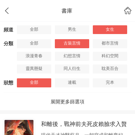
書庫
全部
男生
女生
頻道
全部
古裝言情
都市言情
分類
浪漫青春
幻想言情
科幻空間
靈異懸疑
同人衍生
耽美百合
全部
連載
完本
狀態
展開更多篩選項
和離後，戰神前夫死皮賴臉求入贅