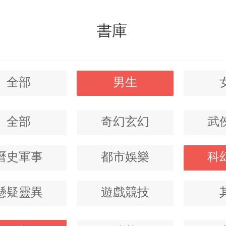
書庫
全部
男生
全部
奇幻玄幻
武
曆史軍事
都市娛樂
科
懸疑靈異
遊戲競技