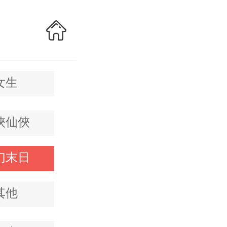
女生
俠仙俠
幻末日
其他