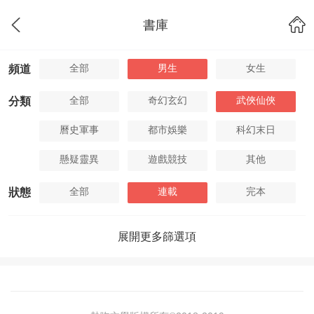
書庫
全部
男生
女生
頻道
全部
奇幻玄幻
武俠仙俠
分類
曆史軍事
都市娛樂
科幻末日
懸疑靈異
遊戲競技
其他
全部
連載
完本
狀態
展開更多篩選項