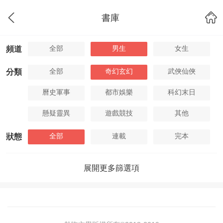
書庫
全部
男生
女生
頻道
全部
奇幻玄幻
武俠仙俠
分類
曆史軍事
都市娛樂
科幻末日
懸疑靈異
遊戲競技
其他
全部
連載
完本
狀態
展開更多篩選項