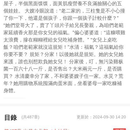
屋子，半個黑面馍馍，面黃肌瘦營養不良滿臉關心的五
個娃娃。 大嫂冷眼說道：“老二家的，三柱隻是不小心撞
了你一下，他還是個孩子，你跟一個孩子計較什麼？”
“她們堂哥大了，賣了丫頭片子給兄長娶親，為咱們老範
家延續香火那是你女兒的福氣。”偏心婆婆道：“這糠喂雞
太浪費，摻在糊糊裡給女兒吃補身體。” “女兒上桌吃
飯？咱們老範家就沒這規矩！”水清：福氣？這福氣給你
你要不要？ 規矩？分家！以後她就是規矩。她的女兒她
來護，誰也别想欺負她女兒！ 分家後，叮，無污染雞枞
菌一百六十八一斤，是否售出？大米兩元一斤，是否購
買？ 水清慶幸分了家，不和婆婆嫂子住一家。水災？荒
年？她用購物系統囤滿肉蛋米面，坐看婆母一家吃糠補
身體。
目錄
(共487章)
更新於：2024-09-30 14:20