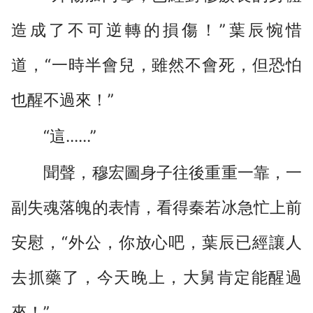
造成了不可逆轉的損傷！”葉辰惋惜
道，“一時半會兒，雖然不會死，但恐怕
也醒不過來！”
“這......”
聞聲，穆宏圖身子往後重重一靠，一
副失魂落魄的表情，看得秦若冰急忙上前
安慰，“外公，你放心吧，葉辰已經讓人
去抓藥了，今天晚上，大舅肯定能醒過
來！”