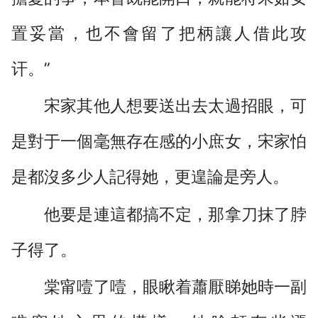
置妥當，也不會留了把柄讓人借此攻
讦。”
宋家其他人想要送出去太過招眼，可
是對于一個毫無存在感的小庶女，宋家怕
是都沒多少人記得她，更遑論是旁人。
他要是連這都搞不定，那拿刀抹了脖
子得了。
棠甯噎了噎，眼瞅着蕭厭睇她時一副