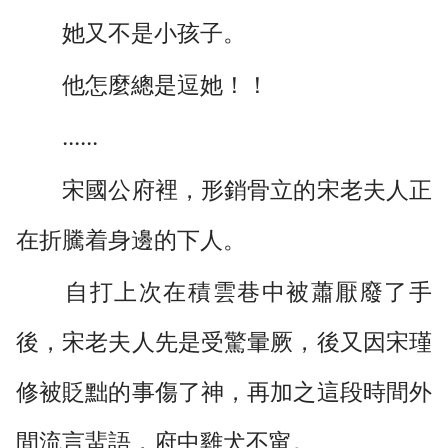
她又不是小孩子。
他怎麼總是逗她！！
......
宋國公府裡，形銷骨立的宋老夫人正
在折騰着身邊的下人。
自打上次在積雲巷中被蕭厭廢了手
後，宋老夫人先是受驚暈厥，後又因宋瑾
修被貶黜的事傷了神，再加之這段時間外
間流言蜚語，府中雞犬不甯。