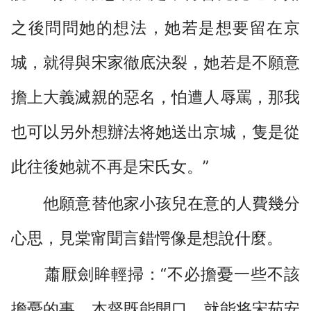
之後問問她的想法，她若是想要留在京
城，就得與宋家徹底決裂，她若是不願意
擔上大義滅親的惡名，怕遭人辱罵，那我
也可以另外想辦法将她送出京城，隻是從
此往後她就不再是宋氏女。”
他願意替他家小孩兒在意的人費幾分
心思，見棠甯聞言錯愕像是想說什麼。
蕭厭劍眸輕掃：“不必擔憂一些不該
擔憂的事，本督既能開口，就能将宋茹安