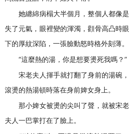
她纏綿病榻大半個月，整個人都像是
失了元氣，眼裡變的渾濁，顴骨高凸時眼
下的厚紋深陷，一張臉動怒時格外刻薄。
“這麼熱的湯，你是想要燙死我嗎？”
宋老夫人揮手就打翻了身前的湯碗，
滾燙的熱湯頓時落在身前婢女身上。
那小婢女被燙的尖叫了聲，就被宋老
夫人一巴掌打在了臉上。