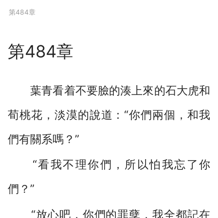
下拉閱讀上一章
第484章
第484章
葉青看着不要臉的湊上來的石大虎和
荀桃花，淡漠的說道：“你們兩個，和我
們有關系嗎？”
“看我不理你們，所以怕我忘了你
們？”
“放心吧，你們的罪孽，我全都記在