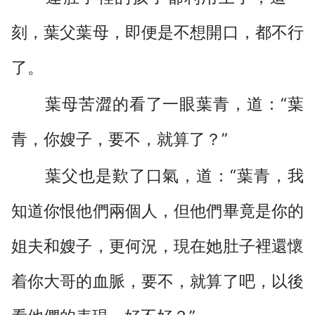
刻，葉父葉母，即便是不想開口，都不行
了。
葉母苦澀的看了一眼葉青，道：“葉
青，你嫂子，要不，就算了？”
葉父也是歎了口氣，道：“葉青，我
知道你恨他們兩個人，但他們畢竟是你的
姐夫和嫂子，更何況，現在她肚子裡還懷
着你大哥的血脈，要不，就算了吧，以後