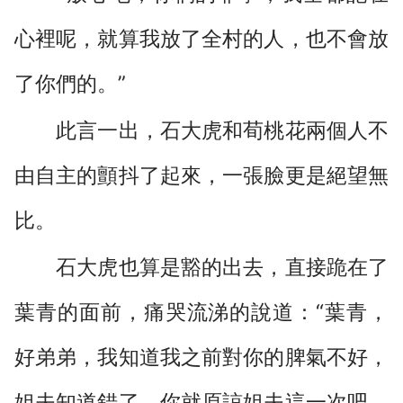
心裡呢，就算我放了全村的人，也不會放
了你們的。”
此言一出，石大虎和荀桃花兩個人不
由自主的顫抖了起來，一張臉更是絕望無
比。
石大虎也算是豁的出去，直接跪在了
葉青的面前，痛哭流涕的說道：“葉青，
好弟弟，我知道我之前對你的脾氣不好，
姐夫知道錯了，你就原諒姐夫這一次吧，