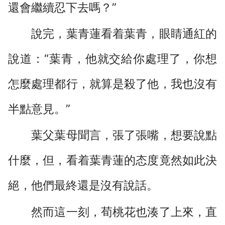
還會繼續忍下去嗎？”
說完，葉青蓮看着葉青，眼睛通紅的
說道：“葉青，他就交給你處理了，你想
怎麼處理都行，就算是殺了他，我也沒有
半點意見。”
葉父葉母聞言，張了張嘴，想要說點
什麼，但，看着葉青蓮的态度竟然如此決
絕，他們最終還是沒有說話。
然而這一刻，荀桃花也湊了上來，直