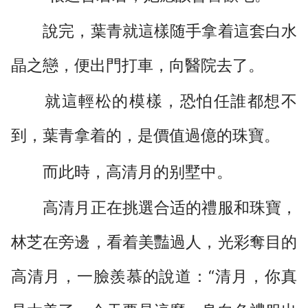
說完，葉青就這樣随手拿着這套白水
晶之戀，便出門打車，向醫院去了。
就這輕松的模樣，恐怕任誰都想不
到，葉青拿着的，是價值過億的珠寶。
而此時，高清月的别墅中。
高清月正在挑選合适的禮服和珠寶，
林芝在旁邊，看着美豔過人，光彩奪目的
高清月，一臉羨慕的說道：“清月，你真