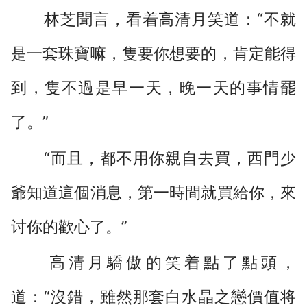
林芝聞言，看着高清月笑道：“不就
是一套珠寶嘛，隻要你想要的，肯定能得
到，隻不過是早一天，晚一天的事情罷
了。”
“而且，都不用你親自去買，西門少
爺知道這個消息，第一時間就買給你，來
讨你的歡心了。”
高清月驕傲的笑着點了點頭，
道：“沒錯，雖然那套白水晶之戀價值将