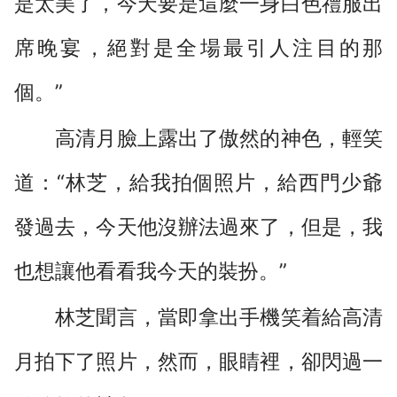
是太美了，今天要是這麼一身白色禮服出
席晚宴，絕對是全場最引人注目的那
個。”
高清月臉上露出了傲然的神色，輕笑
道：“林芝，給我拍個照片，給西門少爺
發過去，今天他沒辦法過來了，但是，我
也想讓他看看我今天的裝扮。”
林芝聞言，當即拿出手機笑着給高清
月拍下了照片，然而，眼睛裡，卻閃過一