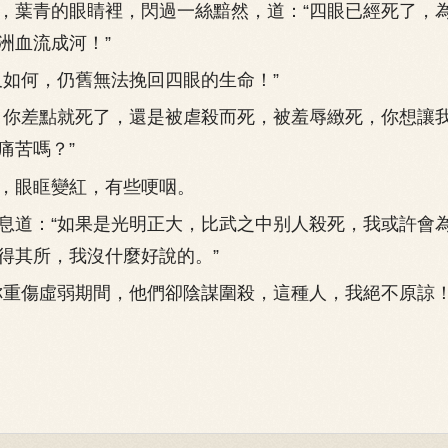
葉青的眼睛裡，閃過一絲黯然，道：“四眼已經死了，
洲血流成河！”
如何，仍舊無法挽回四眼的生命！”
你差點就死了，還是被虐殺而死，被羞辱緻死，你想讓
痛苦嗎？”
眼眶變紅，有些哽咽。
道：“如果是光明正大，比武之中别人殺死，我或許會
得其所，我沒什麼好說的。”
重傷虛弱期間，他們卻陰謀圍殺，這種人，我絕不原諒