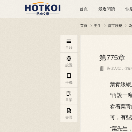
首頁
最近閱讀
快
首頁
男生
都市娛樂




目錄
第775章

設置

為你入獄，你卻

手機
葉青緩緩走到

“再說一遍
書架
看着葉青此

可，有些話
書頁
“葉先生，