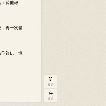
為了替他報
我，再一次體
為你報仇，也
！

投票

評論