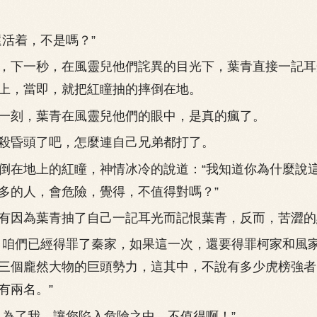
活着，不是嗎？”
下一秒，在風靈兒他們詫異的目光下，葉青直接一記耳
上，當即，就把紅瞳抽的摔倒在地。
刻，葉青在風靈兒他們的眼中，是真的瘋了。
昏頭了吧，怎麼連自己兄弟都打了。
在地上的紅瞳，神情冰冷的說道：“我知道你為什麼說
多的人，會危險，覺得，不值得對嗎？”
因為葉青抽了自己一記耳光而記恨葉青，反而，苦澀的
咱們已經得罪了秦家，如果這一次，還要得罪柯家和風
三個龐然大物的巨頭勢力，這其中，不說有多少虎榜強者
有兩名。”
了我，讓您陷入危險之中，不值得啊！”