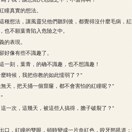
瞳真實的想法。
種想法，讓風靈兒他們聽到後，都覺得沒什麼毛病，紅
，也不願葉青陷入危險之中。
的表現。
好像有些不識趣了。
一刻，葉青，的确不識趣，也不想識趣！
麼時候，我把你教的如此懦弱了？”
天，把天捅一個窟窿，都不會害怕的紅瞳呢？”
”
一次，這幾天，被這些人搞得，膽子破裂了？”
口，紅瞳的雙眼，頓時變成一片血紅色，咬牙怒吼道：