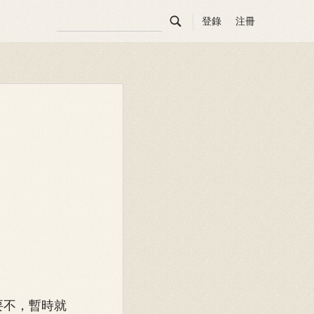

登錄
注冊
要不，暫時就