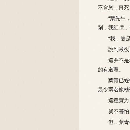
不會慫，甯死
“葉先生，
剮，我紅瞳，
“我，隻是
說到最後一
這并不是看
的有道理。
葉青已經得
最少兩名龍榜
這種實力，
就不害怕
但，葉青卻看