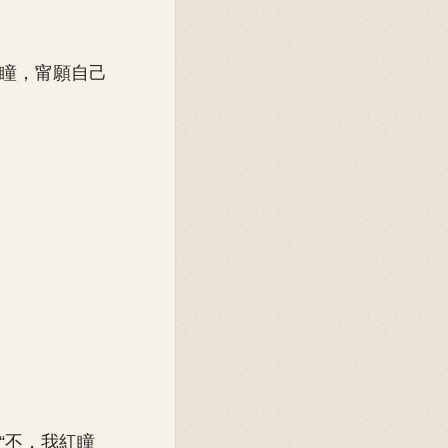
瞳，甯願自己
“不，我紅瞳