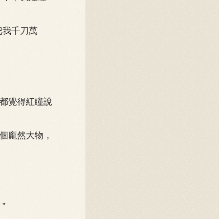
把我千刀萬
都覺得紅瞳說
個龐然大物，
”