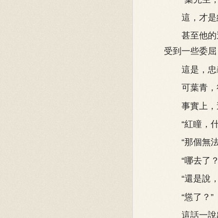
這，才是紅
甚至他的這
受到一些委屈
這是，忠義
可葉青，卻
事實上，這
“紅瞳，什
“那個無法無
“哪去了？
“還是說，這
“慫了？”
這話一說出