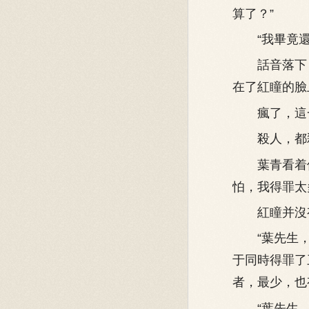
算了？”
“我畢竟還
話音落下，
在了紅瞳的臉
瘋了，這一
殺人，都殺
葉青看着倒
怕，我得罪太
紅瞳并沒有
“葉先生，
于同時得罪了
者，最少，也
“葉先生，為