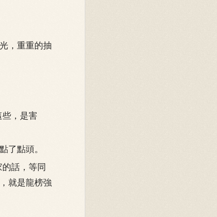
光，重重的抽
這些，是害
點了點頭。
家的話，等同
，就是龍榜強