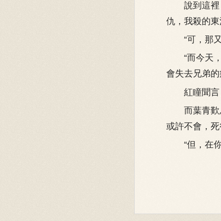
說到這裡，
仇，我殺的東
“可，那又
“而今天，
會失去兄弟的
紅瞳聞言，
而葉青歎息
或許不會，死
“但，在你