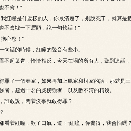
也不會！”
我紅瞳是什麼樣的人，你最清楚了，别說死了，就算是
也不會皺一下眉頭，說一句軟話！”
擔心您！”
句話的時候，紅瞳的聲音有些小。
不起葉青，恰恰相反，今天在場的所有人，聽到這話，
罪了一個秦家，如果再加上風家和柯家的話，那就是三
強者，超過十名的虎榜強者，以及數不清的精銳。
誰敢說，閑着沒事就敢得罪？
？
着紅瞳，歎了口氣，道：“紅瞳，你覺得，我會怕嗎？