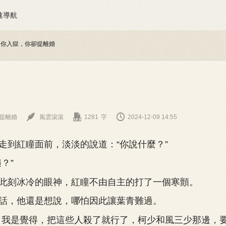
速導航
為你入獄，你卻提離婚



提離婚
風雲滾滾
1281
字
2024-12-09 14:55
紅瞳面前，淡淡的說道：“你說什麼？”
？”
刻冰冷的眼神，紅瞳不由自主的打了一個寒顫。
，他還是想說，哪怕因此讓葉青難過。
我是覺得，把這些人殺了就行了，柯少和風三少那邊，